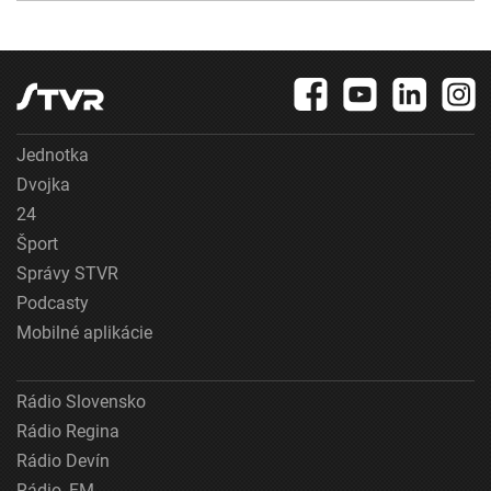
Jednotka
Dvojka
24
Šport
Správy STVR
Podcasty
Mobilné aplikácie
Rádio Slovensko
Rádio Regina
Rádio Devín
Rádio_FM