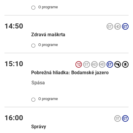
O programe
◯
14:50
Zdravá maškrta
O programe
◯
15:10
Pobrežná hliadka: Bodamské jazero
Spása
O programe
◯
16:00
Správy