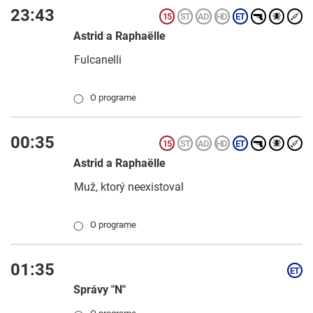
23:43
Astrid a Raphaëlle
Fulcanelli
O programe
◯
00:35
Astrid a Raphaëlle
Muž, ktorý neexistoval
O programe
◯
01:35
Správy "N"