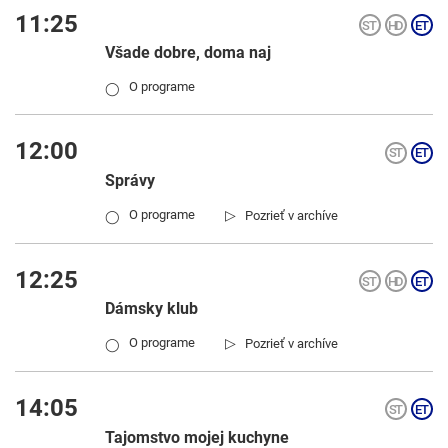
11:25
Všade dobre, doma naj
O programe
◯
12:00
Správy
▷
O programe
Pozrieť v archíve
◯
12:25
Dámsky klub
▷
O programe
Pozrieť v archíve
◯
14:05
Tajomstvo mojej kuchyne