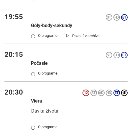
19:55
Góly-body-sekundy
▷
O programe
Pozrieť v archíve
◯
20:15
Počasie
O programe
◯
20:30
Viera
Dávka života
O programe
◯