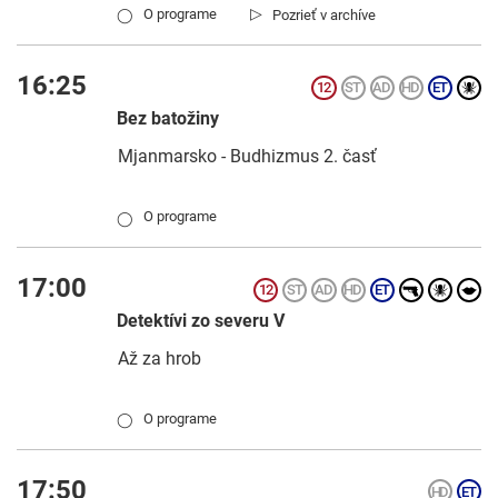
▷
O programe
Pozrieť v archíve
◯
16:25
Bez batožiny
Mjanmarsko - Budhizmus 2. časť
O programe
◯
17:00
Detektívi zo severu V
Až za hrob
O programe
◯
17:50