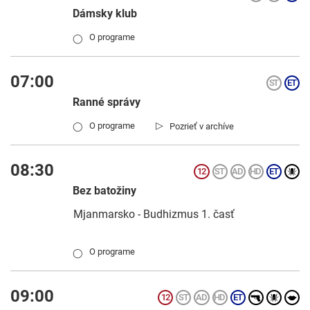
Dámsky klub
O programe
◯
07:00
Ranné správy
▷
O programe
Pozrieť v archíve
◯
08:30
Bez batožiny
Mjanmarsko - Budhizmus 1. časť
O programe
◯
09:00