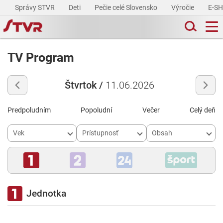
Správy STVR
Deti
Pečie celé Slovensko
Výročie
E-S
TV Program
Štvrtok /
11.06.2026
Predpoludním
Popoludní
Večer
Celý deň
Vek
Prístupnosť
Obsah
Jednotka