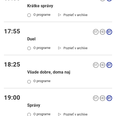
Krátke správy
▷
O programe
Pozrieť v archíve
◯
17:55
Duel
▷
O programe
Pozrieť v archíve
◯
18:25
Všade dobre, doma naj
O programe
◯
19:00
Správy
▷
O programe
Pozrieť v archíve
◯