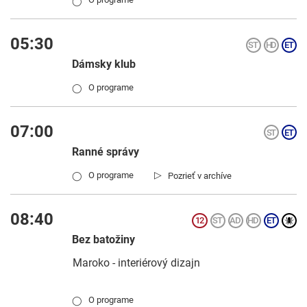
◯
05:30
Dámsky klub
O programe
◯
07:00
Ranné správy
▷
O programe
Pozrieť v archíve
◯
08:40
Bez batožiny
Maroko - interiérový dizajn
O programe
◯