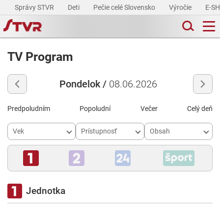
Správy STVR
Deti
Pečie celé Slovensko
Výročie
E-S
TV Program
Pondelok /
08.06.2026
Predpoludním
Popoludní
Večer
Celý deň
Vek
Prístupnosť
Obsah
Jednotka