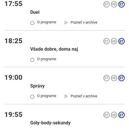
17:55
Duel
▷
O programe
Pozrieť v archíve
◯
18:25
Všade dobre, doma naj
O programe
◯
19:00
Správy
▷
O programe
Pozrieť v archíve
◯
19:55
Góly-body-sekundy