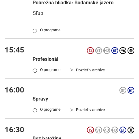
Pobrežná hliadka: Bodamské jazero
Sľub
O programe
◯
15:45
Profesionál
▷
O programe
Pozrieť v archíve
◯
16:00
Správy
▷
O programe
Pozrieť v archíve
◯
16:30
Bez batožiny