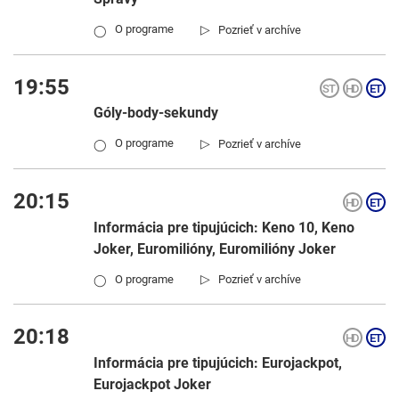
▷
O programe
Pozrieť v archíve
◯
19:55
Góly-body-sekundy
▷
O programe
Pozrieť v archíve
◯
20:15
Informácia pre tipujúcich: Keno 10, Keno
Joker, Euromilióny, Euromilióny Joker
▷
O programe
Pozrieť v archíve
◯
20:18
Informácia pre tipujúcich: Eurojackpot,
Eurojackpot Joker