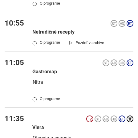
O programe
◯
10:55
Netradičné recepty
▷
O programe
Pozrieť v archíve
◯
11:05
Gastromap
Nitra
O programe
◯
11:35
Viera
Otcovia a synovia