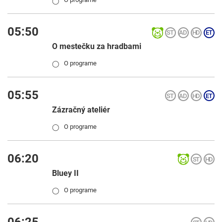
◯
05:50
O mestečku za hradbami
O programe
◯
05:55
Zázračný ateliér
O programe
◯
06:20
Bluey II
O programe
◯
06:25