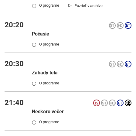
▷
O programe
Pozrieť v archíve
◯
20:20
Počasie
O programe
◯
20:30
Záhady tela
O programe
◯
21:40
Neskoro večer
O programe
◯