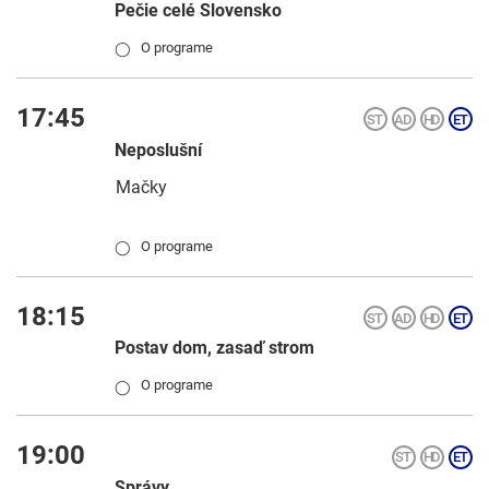
Pečie celé Slovensko
O programe
◯
17:45
Neposlušní
Mačky
O programe
◯
18:15
Postav dom, zasaď strom
O programe
◯
19:00
Správy