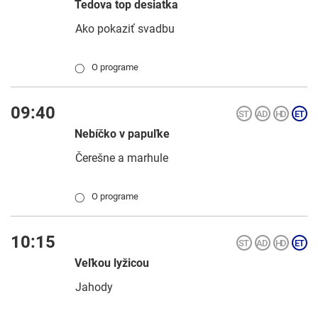
Tedova top desiatka
Ako pokaziť svadbu
O programe
◯
09:40
Nebíčko v papuľke
Čerešne a marhule
O programe
◯
10:15
Veľkou lyžicou
Jahody