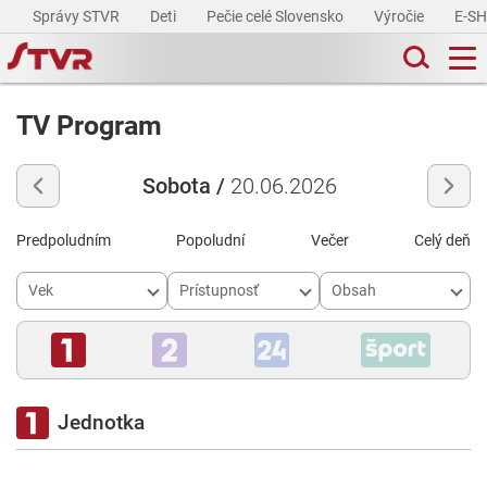
Správy STVR
Deti
Pečie celé Slovensko
Výročie
E-S
TV Program
Sobota /
20.06.2026
Predpoludním
Popoludní
Večer
Celý deň
Vek
Prístupnosť
Obsah
Jednotka