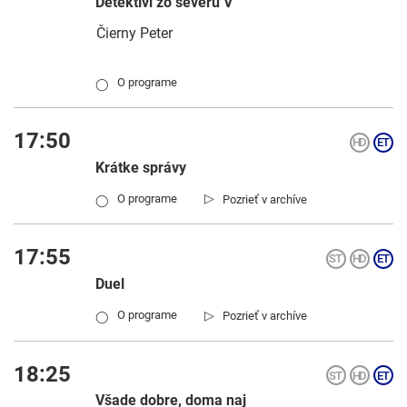
Detektívi zo severu V
Čierny Peter
O programe
◯
17:50
Krátke správy
▷
O programe
Pozrieť v archíve
◯
17:55
Duel
▷
O programe
Pozrieť v archíve
◯
18:25
Všade dobre, doma naj