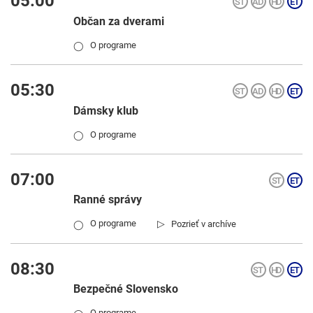
05:00
Občan za dverami
O programe
◯
05:30
Dámsky klub
O programe
◯
07:00
Ranné správy
▷
O programe
Pozrieť v archíve
◯
08:30
Bezpečné Slovensko
O programe