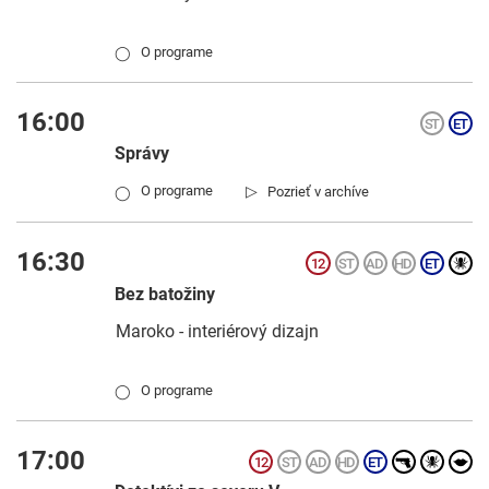
O programe
◯
16:00
Správy
▷
O programe
Pozrieť v archíve
◯
16:30
Bez batožiny
Maroko - interiérový dizajn
O programe
◯
17:00