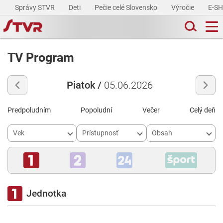
Správy STVR
Deti
Pečie celé Slovensko
Výročie
E-S
TV Program
Piatok /
05.06.2026
Predpoludním
Popoludní
Večer
Celý deň
Vek
Prístupnosť
Obsah
Jednotka