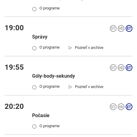
O programe
◯
19:00
Správy
▷
O programe
Pozrieť v archíve
◯
19:55
Góly-body-sekundy
▷
O programe
Pozrieť v archíve
◯
20:20
Počasie
O programe
◯