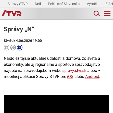
Správy STVR
Deti
Pečie celé Slovensko
Výročie
E-S
Správy „N“
Štvrtok 4.06.2026 19:00
Najdôležitejšie aktuálne udalosti z domova, zo sveta a
ekonomiky, ale aj regionálne a športové spravodajstvo
nájdete na spravodajskom webe
spravy.stvr.sk
alebo v
mobilnej aplikácii Správy STVR pre
iOS
alebo
Android
.