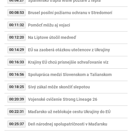
00:08:27
Španielsko trápia lesné požiare z tepla
00:08:53
Brusel posilní požiarnu ochranu v Stredomorí
00:11:32
Pomôcť môžu aj vojaci
00:12:20
Na Liptove útočil medveď
00:14:29
EÚ sa zaoberá otázkou utečencov z Ukrajiny
00:16:33
Krajiny EÚ chcú prísnejšie schvaľovanie víz
00:16:56
Spolupráca medzi Slovenskom a Talianskom
00:18:25
Sivý zákal môže skončiť slepotou
00:20:39
Vojenské cvičenie Strong Lineage 26
00:22:31
Maďarsko už neblokuje cestu Ukrajiny do EÚ
00:25:37
Deň národnej spolupatričnosti v Maďarsku