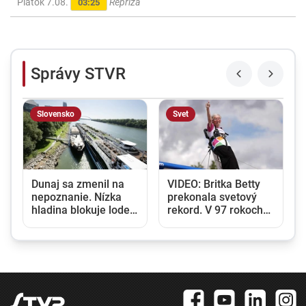
Piatok 7.08.
Repríza
03:25
Správy STVR
Slovensko
Svet
,
Dunaj sa zmenil na
VIDEO: Britka Betty
nepoznanie. Nízka
prekonala svetový
hladina blokuje lode a
rekord. V 97 rokoch
zvyšuje náklady na
sa stala najstaršou
prepravu
ženou, ktorá kráčala
po krídle lietadla