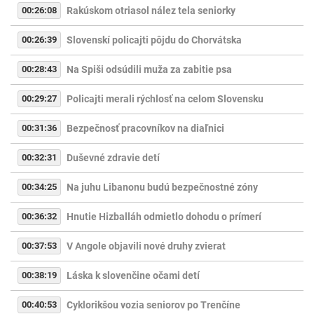
00:26:08
Rakúskom otriasol nález tela seniorky
00:26:39
Slovenskí policajti pôjdu do Chorvátska
00:28:43
Na Spiši odsúdili muža za zabitie psa
00:29:27
Policajti merali rýchlosť na celom Slovensku
00:31:36
Bezpečnosť pracovníkov na diaľnici
00:32:31
Duševné zdravie detí
00:34:25
Na juhu Libanonu budú bezpečnostné zóny
00:36:32
Hnutie Hizballáh odmietlo dohodu o prímerí
00:37:53
V Angole objavili nové druhy zvierat
00:38:19
Láska k slovenčine očami detí
00:40:53
Cyklorikšou vozia seniorov po Trenčíne