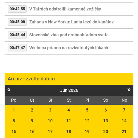
00:42:55
V Tatrách odstrelili kamenné vežičky
00:45:08
Záhada v New Yorku: Ľudia lezú do kanálov
00:45:44
Slovenské vína pod drobnohľadom sveta
00:47:47
Včelnica priamo na rozkvitnutých lúkach
Archív - zvoľte dátum
«
»
Jún 2026
Po
Ut
St
Št
Pi
So
Ne
1
2
3
4
5
6
7
8
9
10
11
12
13
14
15
16
17
18
19
20
21