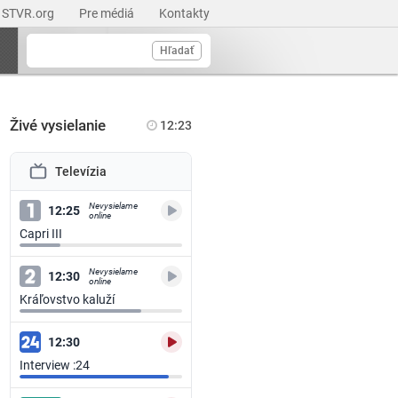
STVR.org
Pre médiá
Kontakty
Hľadať
Živé vysielanie
12:23
Televízia
Nevysielame
12:25
online
Capri III
Nevysielame
12:30
online
Kráľovstvo kaluží
12:30
Interview :24