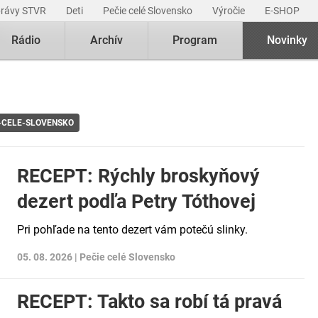
právy STVR
Deti
Pečie celé Slovensko
Výročie
E-SHOP
Rádio
Archív
Program
Novinky
-CELE-SLOVENSKO
RECEPT: Rýchly broskyňový
dezert podľa Petry Tóthovej
Pri pohľade na tento dezert vám potečú slinky.
05. 08. 2026 |
Pečie celé Slovensko
RECEPT: Takto sa robí tá pravá