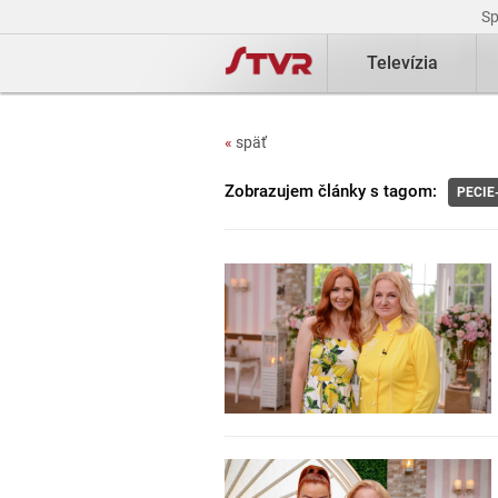
S
Televízia
«
späť
Zobrazujem články s tagom:
PECIE