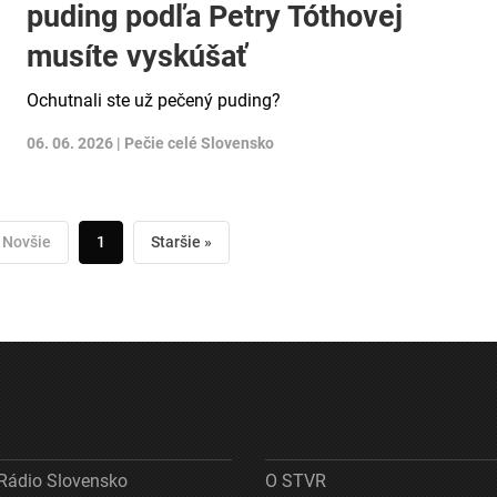
puding podľa Petry Tóthovej
musíte vyskúšať
Ochutnali ste už pečený puding?
06. 06. 2026 |
Pečie celé Slovensko
 Novšie
1
Staršie »
Rádio Slovensko
O STVR