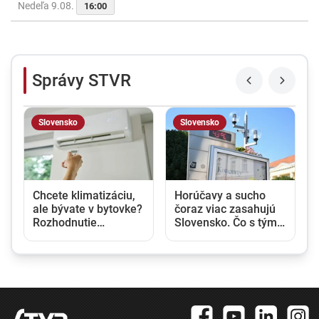
Nedeľa 9.08.
16:00
Správy STVR
Slovensko
Slovensko
a
Chcete klimatizáciu,
Horúčavy a sucho
ale bývate v bytovke?
čoraz viac zasahujú
Rozhodnutie
Slovensko. Čo s tým
vlastníka nestačí,
urobí vláda a ako
potrebný je aj súhlas
chce krajinu pripraviť
susedov
na extrémy?