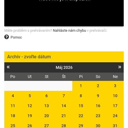
Máte problém s prehrávaním?
Nahláste nám chybu
v prehrávači.
Pomoc
Archív - zvoľte dátum
«
»
Máj 2026
Po
Ut
St
Št
Pi
So
Ne
1
2
3
4
5
6
7
8
9
10
11
12
13
14
15
16
17
18
19
20
21
22
23
24
25
26
27
28
29
30
31