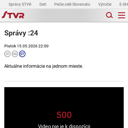
Správy STVR
Deti
Pečie celé Slovensko
Výročie
E-S
Správy :24
Piatok 15.05.2026 22:00
Aktuálne informácie na jednom mieste.