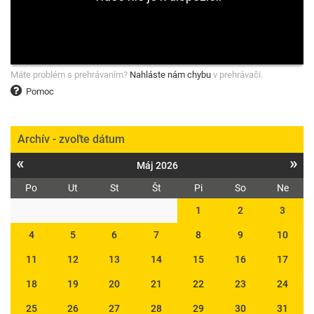
Máte problém s prehrávaním?
Nahláste nám chybu
v prehrávači.
Pomoc
Archív - zvoľte dátum
«
»
Máj 2026
Po
Ut
St
Št
Pi
So
Ne
1
2
3
4
5
6
7
8
9
10
11
12
13
14
15
16
17
18
19
20
21
22
23
24
25
26
27
28
29
30
31