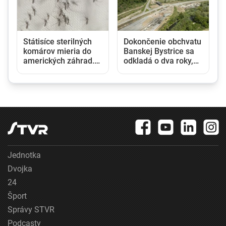
Státisíce sterilných
Dokončenie obchvatu
komárov mieria do
Banskej Bystrice sa
amerických záhrad.
odkladá o dva roky,
Nová metóda má
dôvodom sú
á
bojovať proti
nelegálne skládky a
nebezpečnému druhu
environmentálna
záťaž
Jednotka
Dvojka
24
Šport
Správy STVR
Podcasty