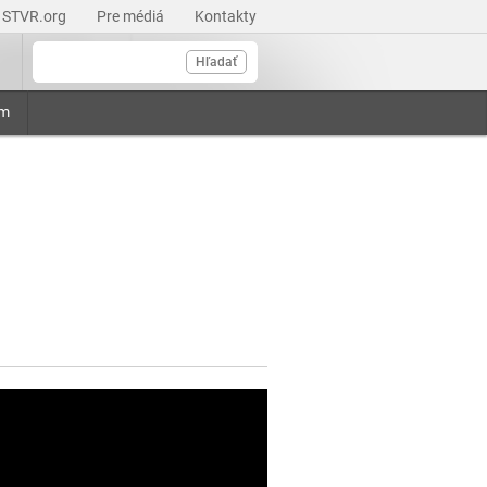
STVR.org
Pre médiá
Kontakty
Hľadať
am