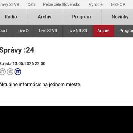
právy STVR
Deti
Pečie celé Slovensko
Výročie
E-SHOP
Rádio
Archív
Program
Novinky
port
Live O
Live STVR
Live NR SR
Archív
Progr
Správy :24
Streda 13.05.2026 22:00
Aktuálne informácie na jednom mieste.