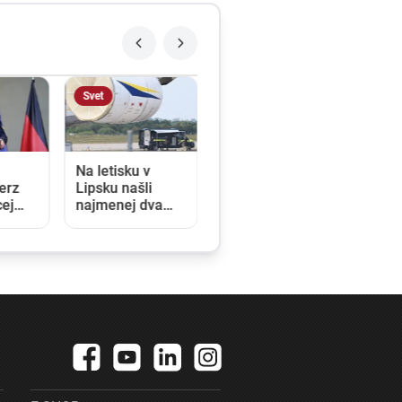
Svet
Na letisku v
erz
Lipsku našli
cej
najmenej dva
drony. Podľa
prokuratúry ide o
ť.
závažný útok na
a v
nemeckú
infraštruktúru
 klesá