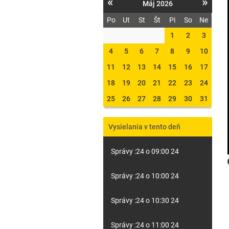
«
»
Máj 2026
Po
Ut
St
Št
Pi
So
Ne
1
2
3
4
5
6
7
8
9
10
11
12
13
14
15
16
17
18
19
20
21
22
23
24
25
26
27
28
29
30
31
Vysielania v tento deň
Správy :24 o 09:00 24
Správy :24 o 10:00 24
Správy :24 o 10:30 24
Správy :24 o 11:00 24