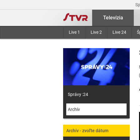
S
Televízia
Live 1
Live 2
Live 24
Š
Správy :24
Archív
Archív - zvoľte dátum