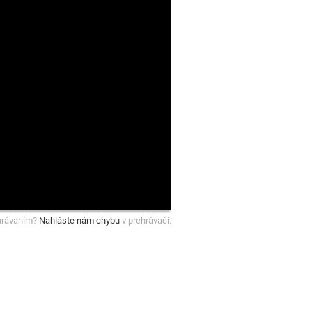
hrávaním?
Nahláste nám chybu
v prehrávači.