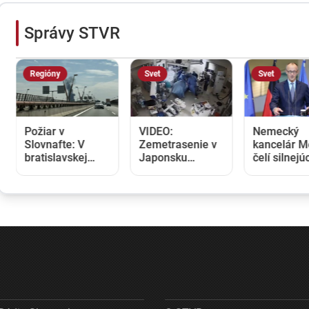
Správy STVR
Regióny
Svet
Svet
Požiar v
VIDEO:
Nemecký
Slovnafte: V
Zemetrasenie v
kancelár M
bratislavskej
Japonsku
čelí silnejú
rafinérii horel
zastihlo lekárov
kritike pre
uskladnený
uprostred
štátnickú
ropný produkt,
operácie,
neschopnos
príčiny vyšetrujú
pacienta chránili
Jeho dôver
vlastnými telami
udržanie
jednotnosti