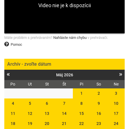
Máte problém s prehrávaním?
Nahláste nám chybu
v prehrávači.
Pomoc
Archív - zvoľte dátum
«
»
Máj 2026
Po
Ut
St
Št
Pi
So
Ne
1
2
3
4
5
6
7
8
9
10
11
12
13
14
15
16
17
18
19
20
21
22
23
24