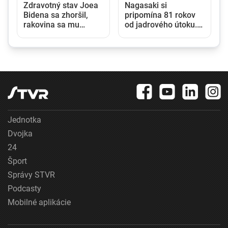
Zdravotný stav Joea
Nagasaki si
Bidena sa zhoršil,
pripomína 81 rokov
rakovina sa mu
od jadrového útoku.
rozšírila do celého
Japonsko varuje pred
tela
rastúcim rizikom
jadrovej vojny
Jednotka
Dvojka
24
Šport
Správy STVR
Podcasty
Mobilné aplikácie