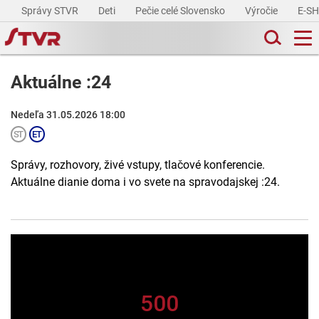
Správy STVR
Deti
Pečie celé Slovensko
Výročie
E-S
Aktuálne :24
Nedeľa 31.05.2026 18:00
Správy, rozhovory, živé vstupy, tlačové konferencie.
Aktuálne dianie doma i vo svete na spravodajskej :24.