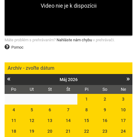
Máte problém s prehrávaním?
Nahláste nám chybu
v prehrávači.
Pomoc
Archív - zvoľte dátum
«
»
Máj 2026
Po
Ut
St
Št
Pi
So
Ne
1
2
3
4
5
6
7
8
9
10
11
12
13
14
15
16
17
18
19
20
21
22
23
24