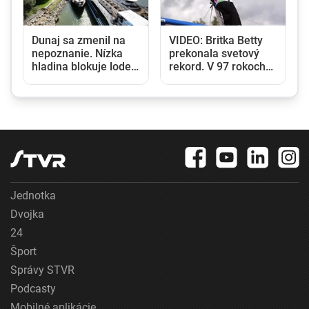
,
Dunaj sa zmenil na
VIDEO: Britka Betty
nepoznanie. Nízka
prekonala svetový
hladina blokuje lode a
rekord. V 97 rokoch
zvyšuje náklady na
sa stala najstaršou
prepravu
ženou, ktorá kráčala
po krídle lietadla
Jednotka
Dvojka
24
Šport
Správy STVR
Podcasty
Mobilné aplikácie