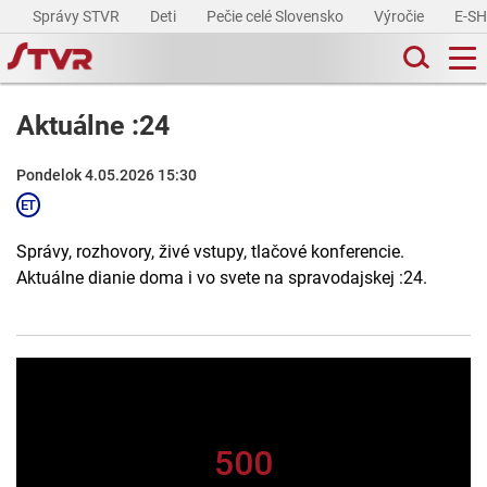
Správy STVR
Deti
Pečie celé Slovensko
Výročie
E-S
Aktuálne :24
Pondelok 4.05.2026 15:30
Správy, rozhovory, živé vstupy, tlačové konferencie.
Aktuálne dianie doma i vo svete na spravodajskej :24.