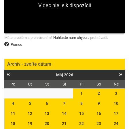
Máte problém s prehrávaním?
Nahláste nám chybu
v prehrávači.
Pomoc
Archív - zvoľte dátum
«
»
Máj 2026
Po
Ut
St
Št
Pi
So
Ne
1
2
3
4
5
6
7
8
9
10
11
12
13
14
15
16
17
18
19
20
21
22
23
24