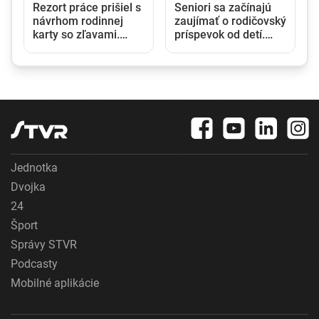
Rezort práce prišiel s
Seniori sa začínajú
návrhom rodinnej
zaujímať o rodičovský
karty so zľavami.
príspevok od detí.
Opozícia hovorí o
Daňový úrad ani
marketingovom ťahu
Sociálna poisťovňa
im informácie nedajú
Jednotka
Dvojka
24
Šport
Správy STVR
Podcasty
Mobilné aplikácie