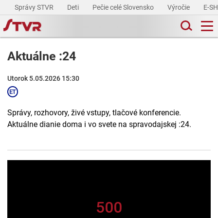
Správy STVR
Deti
Pečie celé Slovensko
Výročie
E-S
Aktuálne :24
Utorok 5.05.2026 15:30
Správy, rozhovory, živé vstupy, tlačové konferencie.
Aktuálne dianie doma i vo svete na spravodajskej :24.