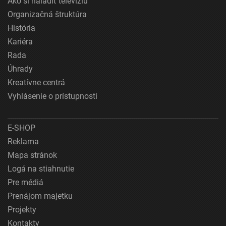
Ako si naladiť televíziu
Organizačná štruktúra
História
Kariéra
Rada
Úhrady
Kreatívne centrá
Vyhlásenie o prístupnosti
E-SHOP
Reklama
Mapa stránok
Logá na stiahnutie
Pre médiá
Prenájom majetku
Projekty
Kontakty