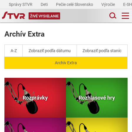
Správy STVR
Deti
Pečie celé Slovensko
Výročie
E-S
ŽIVÉ VYSIELANIE
Archív Extra
A-Z
Zobraziť podľa dátumu
Zobraziť podľa staníc
Archív Extra
Rozprávky
Rozhlasové hry