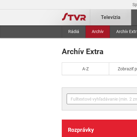
S
Televízia
Rádiá
Archív
Archív Ext
Archív Extra
A-Z
Zobraziť 
Rozprávky