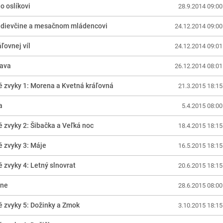
o oslíkovi
28.9.2014 09:00
j dievčine a mesačnom mládencovi
24.12.2014 09:00
ľovnej víl
24.12.2014 09:01
rava
26.12.2014 08:01
 zvyky 1: Morena a Kvetná kráľovná
21.3.2015 18:15
a
5.4.2015 08:00
 zvyky 2: Šibačka a Veľká noc
18.4.2015 18:15
 zvyky 3: Máje
16.5.2015 18:15
 zvyky 4: Letný slnovrat
20.6.2015 18:15
lne
28.6.2015 08:00
 zvyky 5: Dožinky a Zmok
3.10.2015 18:15