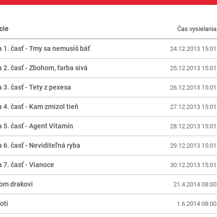
cie
Čas vysielania
a 1. časť - Tmy sa nemusíš báť
24.12.2013 15:01
 2. časť - Zbohom, farba sivá
25.12.2013 15:01
 3. časť - Tety z pexesa
26.12.2013 15:01
 4. časť - Kam zmizol tieň
27.12.2013 15:01
a 5. časť - Agent Vitamín
28.12.2013 15:01
 6. časť - Neviditeľná ryba
29.12.2013 15:01
 7. časť - Vianoce
30.12.2013 15:01
om drakovi
21.4.2014 08:00
oti
1.6.2014 08:00