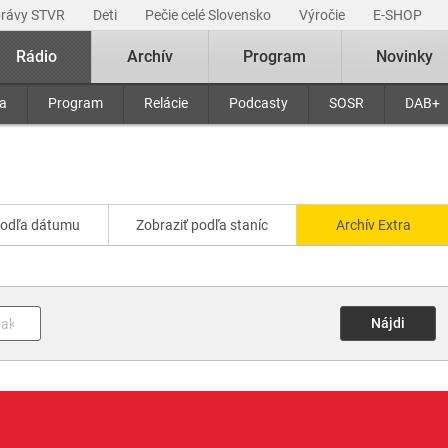
právy STVR
Deti
Pečie celé Slovensko
Výročie
E-SHOP
Rádio
Archív
Program
Novinky
ra
Program
Relácie
Podcasty
SOSR
DAB+
podľa dátumu
Zobraziť podľa staníc
Archív Extra
Nájdi