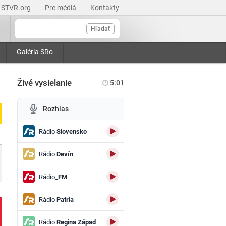
STVR.org
Pre médiá
Kontakty
Hľadať
Galéria SRo
Živé vysielanie
5:01
Rozhlas
Rádio
Slovensko
Rádio
Devín
Rádio
_FM
Rádio
Patria
Rádio
Regina Západ