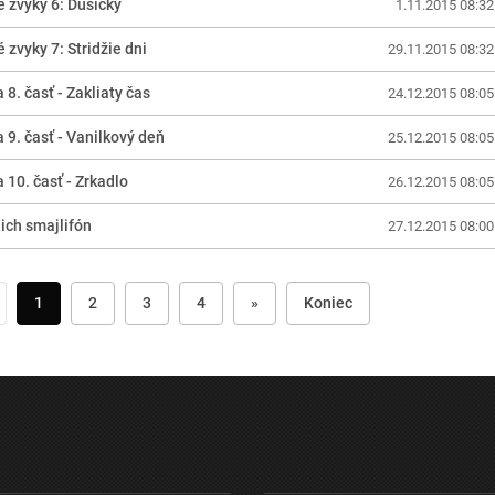
 zvyky 6: Dušičky
1.11.2015 08:32
 zvyky 7: Stridžie dni
29.11.2015 08:32
 8. časť - Zakliaty čas
24.12.2015 08:05
 9. časť - Vanilkový deň
25.12.2015 08:05
 10. časť - Zrkadlo
26.12.2015 08:05
 ich smajlifón
27.12.2015 08:00
1
2
3
4
»
Koniec