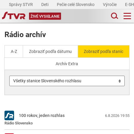
Správy STVR
Deti
Pečie celé Slovensko
Výročie
E-S
ŽIVÉ VYSIELANIE
Rádio archív
A-Z
Zobraziť podľa dátumu
Zobraziť podľa staníc
Archív Extra
100 rokov, jeden rozhlas
6.8.2026 19:55
Rádio Slovensko