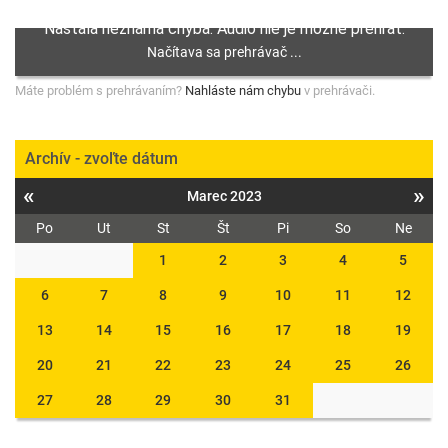
Máte problém s prehrávaním?
Nahláste nám chybu
v prehrávači.
Archív - zvoľte dátum
«
»
Marec 2023
Po
Ut
St
Št
Pi
So
Ne
1
2
3
4
5
6
7
8
9
10
11
12
13
14
15
16
17
18
19
20
21
22
23
24
25
26
27
28
29
30
31