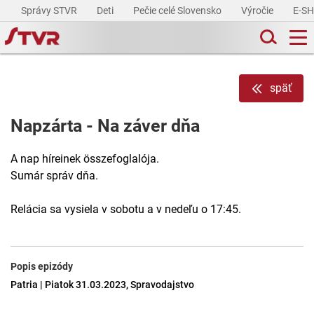
Správy STVR
Deti
Pečie celé Slovensko
Výročie
E-S
späť
Napzárta - Na záver dňa
A nap híreinek összefoglalója.
Sumár správ dňa.
Relácia sa vysiela v sobotu a v nedeľu o 17:45.
Popis epizódy
Patria | Piatok 31.03.2023, Spravodajstvo