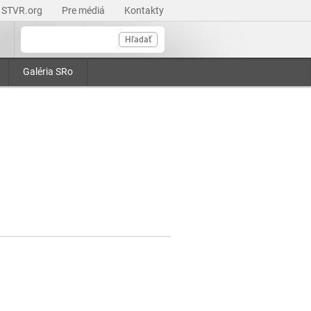
STVR.org
Pre médiá
Kontakty
Hľadať
Galéria SRo