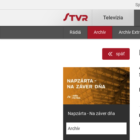
S
Televízia
Rádiá
Archív
Archív Ext
späť
Napzárta - Na záver dňa
Archív