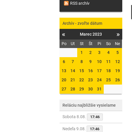
RSS archív
Archív - zvoľte dátum
«
»
Marec 2023
Po
Ut
St
Št
Pi
So
Ne
1
2
3
4
5
6
7
8
9
10
11
12
13
14
15
16
17
18
19
20
21
22
23
24
25
26
27
28
29
30
31
Reláciu najbližšie vysielame
Sobota 8.08.
17:46
Nedeľa 9.08.
17:46