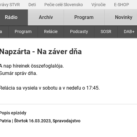
právy STVR
Deti
Pečie celé Slovensko
Výročie
E-SHOP
Rádio
Archív
Program
Novinky
ra
Program
Relácie
Podcasty
SOSR
DAB+
Napzárta - Na záver dňa
A nap híreinek összefoglalója.
Sumár správ dňa.
Relácia sa vysiela v sobotu a v nedeľu o 17:45.
Popis epizódy
Patria | Štvrtok 16.03.2023, Spravodajstvo