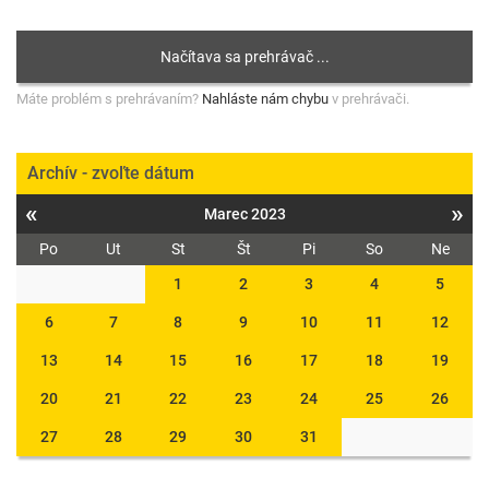
Máte problém s prehrávaním?
Nahláste nám chybu
v prehrávači.
Archív - zvoľte dátum
«
»
Marec 2023
Po
Ut
St
Št
Pi
So
Ne
1
2
3
4
5
6
7
8
9
10
11
12
13
14
15
16
17
18
19
20
21
22
23
24
25
26
27
28
29
30
31