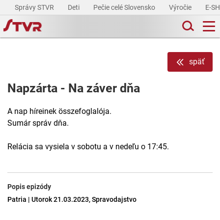
Správy STVR
Deti
Pečie celé Slovensko
Výročie
E-S
späť
Napzárta - Na záver dňa
A nap híreinek összefoglalója.
Sumár správ dňa.
Relácia sa vysiela v sobotu a v nedeľu o 17:45.
Popis epizódy
Patria | Utorok 21.03.2023, Spravodajstvo