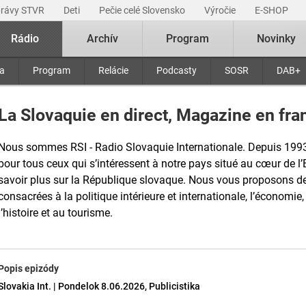
právy STVR
Deti
Pečie celé Slovensko
Výročie
E-SHOP
Rádio
Archív
Program
Novinky
ra
Program
Relácie
Podcasty
SOSR
DAB+
La Slovaquie en direct, Magazine en fran
Nous sommes RSI - Radio Slovaquie Internationale. Depuis 199
pour tous ceux qui s’intéressent à notre pays situé au cœur de l’
savoir plus sur la République slovaque. Nous vous proposons de
consacrées à la politique intérieure et internationale, l’économie, 
l’histoire et au tourisme.
Popis epizódy
Slovakia Int. | Pondelok 8.06.2026, Publicistika