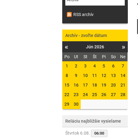
RSS archív
Archív - zvoľte dátum
«
»
Jún 2026
Po
Ut
St
Št
Pi
So
Ne
1
2
3
4
5
6
7
8
9
10
11
12
13
14
15
16
17
18
19
20
21
22
23
24
25
26
27
28
29
30
Reláciu najbližšie vysielame
Štvrtok 6.08.
06:00