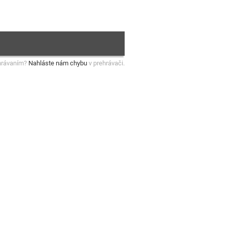
hrávaním?
Nahláste nám chybu
v prehrávači.