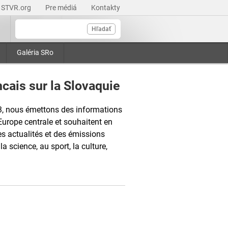
STVR.org
Pre médiá
Kontakty
Hľadať
Galéria SRo
cais sur la Slovaquie
3, nous émettons des informations
Europe centrale et souhaitent en
s actualités et des émissions
la science, au sport, la culture,