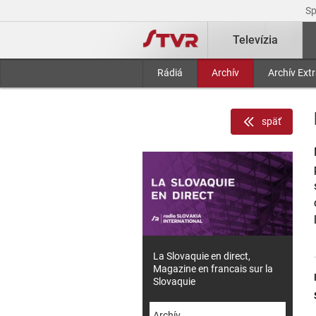
S
Televízia
Rádiá
Archív
Archív Ext
späť
La Slovaquie en direct,
Magazine en francais sur la
Slovaquie
Archív