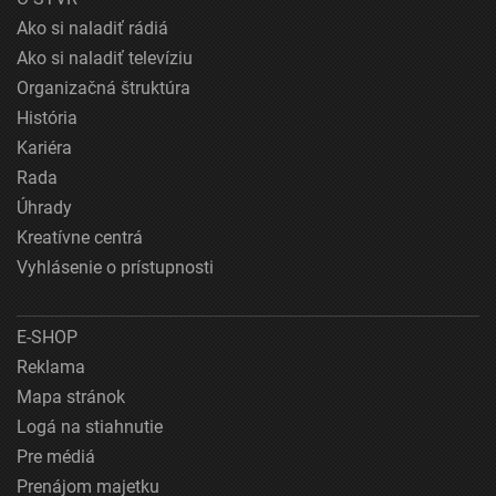
Ako si naladiť rádiá
Ako si naladiť televíziu
Organizačná štruktúra
História
Kariéra
Rada
Úhrady
Kreatívne centrá
Vyhlásenie o prístupnosti
E-SHOP
Reklama
Mapa stránok
Logá na stiahnutie
Pre médiá
Prenájom majetku