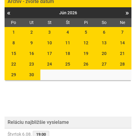
Archív - zvoľte dátum
«
»
Jún 2026
Po
Ut
St
Št
Pi
So
Ne
1
2
3
4
5
6
7
8
9
10
11
12
13
14
15
16
17
18
19
20
21
22
23
24
25
26
27
28
29
30
Reláciu najbližšie vysielame
Štvrtok 6.08.
19:00