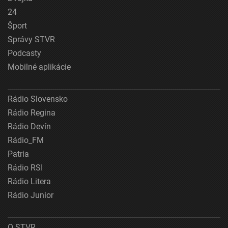
24
Šport
Správy STVR
Podcasty
Mobilné aplikácie
Rádio Slovensko
Rádio Regina
Rádio Devín
Rádio_FM
Patria
Rádio RSI
Rádio Litera
Rádio Junior
O STVR