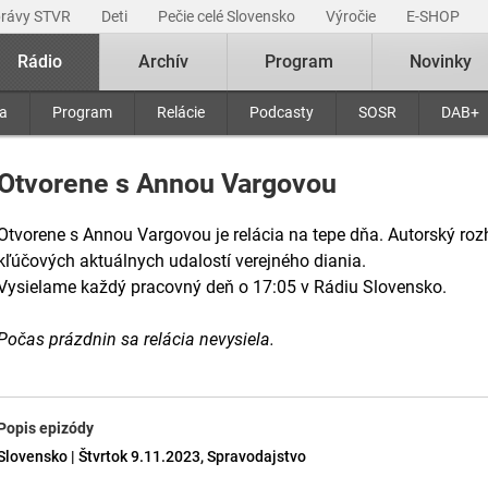
právy STVR
Deti
Pečie celé Slovensko
Výročie
E-SHOP
Rádio
Archív
Program
Novinky
ra
Program
Relácie
Podcasty
SOSR
DAB+
Otvorene s Annou Vargovou
Otvorene s Annou Vargovou je relácia na tepe dňa. Autorský roz
kľúčových aktuálnych udalostí verejného diania.
Vysielame každý pracovný deň o 17:05 v Rádiu Slovensko.
Počas prázdnin sa relácia nevysiela.
Popis epizódy
Slovensko | Štvrtok 9.11.2023, Spravodajstvo