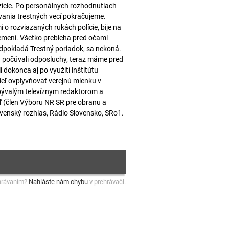
ozície. Po personálnych rozhodnutiach
ovania trestných vecí pokračujeme.
 o rozviazaných rukách polície, bije na
nemení. Všetko prebieha pred očami
edpokladá Trestný poriadok, sa nekoná.
 a počúvali odposluchy, teraz máme pred
i dokonca aj po využití inštitútu
ieľ ovplyvňovať verejnú mienku v
 bývalým televíznym redaktorom a
(člen Výboru NR SR pre obranu a
venský rozhlas, Rádio Slovensko, SRo1.
hrávaním?
Nahláste nám chybu
v prehrávači.