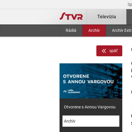
S
Televízia
Rádiá
Archív
Archív Ext
späť
Otvorene s Annou Vargovou
Archív