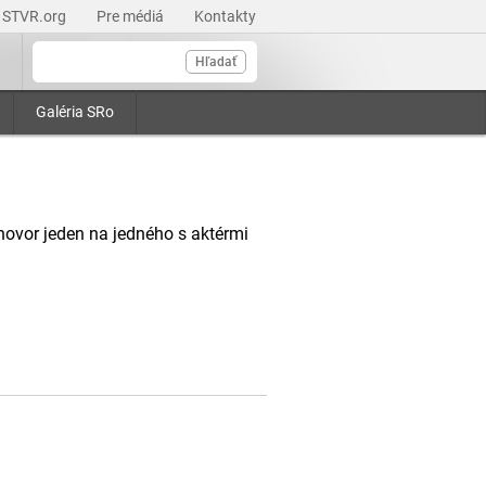
STVR.org
Pre médiá
Kontakty
Hľadať
Galéria SRo
hovor jeden na jedného s aktérmi