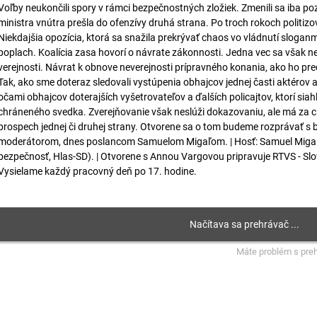
Voľby neukončili spory v rámci bezpečnostných zložiek. Zmenili sa iba p
ministra vnútra prešla do ofenzívy druhá strana. Po troch rokoch politiz
Niekdajšia opozícia, ktorá sa snažila prekrývať chaos vo vládnutí sloganmi
poplach. Koalícia zasa hovorí o návrate zákonnosti. Jedna vec sa však 
verejnosti. Návrat k obnove neverejnosti prípravného konania, ako ho pr
Tak, ako sme doteraz sledovali vystúpenia obhajcov jednej časti aktérov
očami obhajcov doterajších vyšetrovateľov a ďalších policajtov, ktorí siahl
chráneného svedka. Zverejňovanie však neslúži dokazovaniu, ale má za c
prospech jednej či druhej strany. Otvorene sa o tom budeme rozprávať s
moderátorom, dnes poslancom Samuelom Migaľom. | Hosť: Samuel Migaľ 
bezpečnosť, Hlas-SD). | Otvorene s Annou Vargovou pripravuje RTVS - Slo
Vysielame každý pracovný deň po 17. hodine.
Máte problém s pre