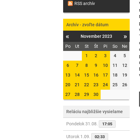
RSS archív
Archív - zvoľte dátum
«
»
November 2023
Po
Ut
St
Št
Pi
So
Ne
1
2
3
4
5
6
7
8
9
10
11
12
13
14
15
16
17
18
19
20
21
22
23
24
25
26
27
28
29
30
Reláciu najbližšie vysielame
Pondelok 31.08.
17:05
Utorok 1.09.
02:33