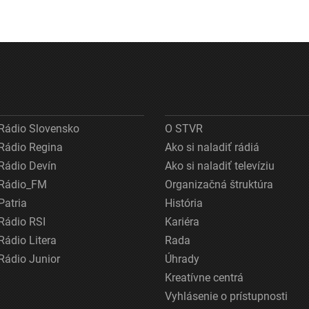
Rádio Slovensko
O STVR
Rádio Regina
Ako si naladiť rádiá
Rádio Devín
Ako si naladiť televíziu
Rádio_FM
Organizačná štruktúra
Patria
História
Rádio RSI
Kariéra
Rádio Litera
Rada
Rádio Junior
Úhrady
Kreatívne centrá
Vyhlásenie o prístupnosti