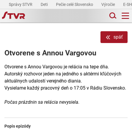
Správy STVR
Deti
Pečie celé Slovensko
Výročie
E-S
späť
Otvorene s Annou Vargovou
Otvorene s Annou Vargovou je relácia na tepe dňa.
Autorský rozhovor jeden na jedného s aktérmi kľúčových
aktuálnych udalostí verejného diania.
Vysielame každý pracovný deň o 17:05 v Rádiu Slovensko.
Počas prázdnin sa relácia nevysiela.
Popis epizódy