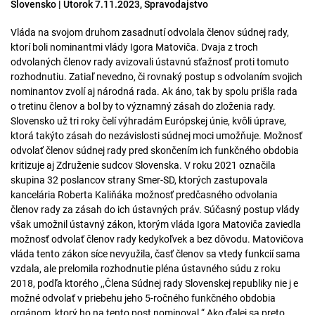
Slovensko | Utorok 7.11.2023, Spravodajstvo
Vláda na svojom druhom zasadnutí odvolala členov súdnej rady,
ktorí boli nominantmi vlády Igora Matoviča. Dvaja z troch
odvolaných členov rady avizovali ústavnú sťažnosť proti tomuto
rozhodnutiu. Zatiaľ nevedno, či rovnaký postup s odvolaním svojich
nominantov zvolí aj národná rada. Ak áno, tak by spolu prišla rada
o tretinu členov a bol by to významný zásah do zloženia rady.
Slovensko už tri roky čelí výhradám Európskej únie, kvôli úprave,
ktorá takýto zásah do nezávislosti súdnej moci umožňuje. Možnosť
odvolať členov súdnej rady pred skončením ich funkčného obdobia
kritizuje aj Združenie sudcov Slovenska. V roku 2021 označila
skupina 32 poslancov strany Smer-SD, ktorých zastupovala
kancelária Roberta Kaliňáka možnosť predčasného odvolania
členov rady za zásah do ich ústavných práv. Súčasný postup vlády
však umožnil ústavný zákon, ktorým vláda Igora Matoviča zaviedla
možnosť odvolať členov rady kedykoľvek a bez dôvodu. Matovičova
vláda tento zákon síce nevyužila, časť členov sa vtedy funkcií sama
vzdala, ale prelomila rozhodnutie pléna ústavného súdu z roku
2018, podľa ktorého ,,Člena Súdnej rady Slovenskej republiky nie j e
možné odvolať v priebehu jeho 5-ročného funkčného obdobia
orgánom, ktorý ho na tento post nominoval.“ Ako ďalej sa preto