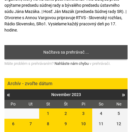
opýtame predsedu súdnej rady a bývalého predsedu ústavného
súdu Jána Mazáka. | Hosť: Ján Mazák (predseda Súdnej rady SR). |
Otvorene s Annou Vargovou pripravuje RTVS - Slovenský rozhlas,
Rádio Slovensko, SRo1. Vysielame každý pracovný deň po 17.
hodine.
Máte problém s prehrávaním?
Nahláste nám chybu
v prehrávači.
Archív - zvoľte dátum
«
»
November 2023
Po
Ut
St
Št
Pi
So
Ne
1
2
3
4
5
6
7
8
9
10
11
12