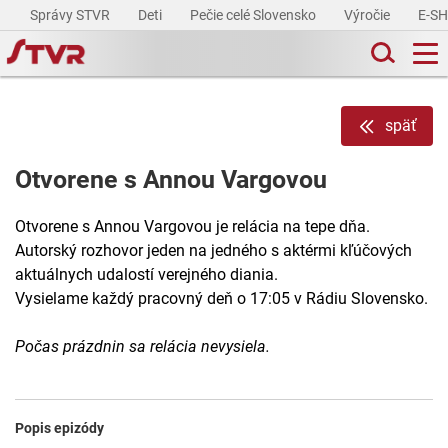
Správy STVR
Deti
Pečie celé Slovensko
Výročie
E-S
späť
Otvorene s Annou Vargovou
Otvorene s Annou Vargovou je relácia na tepe dňa.
Autorský rozhovor jeden na jedného s aktérmi kľúčových
aktuálnych udalostí verejného diania.
Vysielame každý pracovný deň o 17:05 v Rádiu Slovensko.
Počas prázdnin sa relácia nevysiela.
Popis epizódy