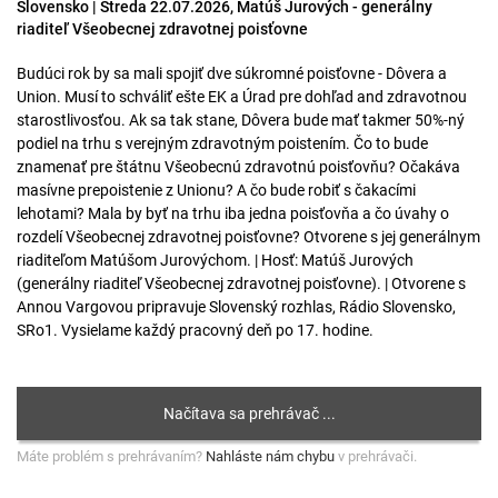
Slovensko | Streda 22.07.2026, Matúš Jurových - generálny
riaditeľ Všeobecnej zdravotnej poisťovne
Budúci rok by sa mali spojiť dve súkromné poisťovne - Dôvera a
Union. Musí to schváliť ešte EK a Úrad pre dohľad and zdravotnou
starostlivosťou. Ak sa tak stane, Dôvera bude mať takmer 50%-ný
podiel na trhu s verejným zdravotným poistením. Čo to bude
znamenať pre štátnu Všeobecnú zdravotnú poisťovňu? Očakáva
masívne prepoistenie z Unionu? A čo bude robiť s čakacími
lehotami? Mala by byť na trhu iba jedna poisťovňa a čo úvahy o
rozdelí Všeobecnej zdravotnej poisťovne? Otvorene s jej generálnym
riaditeľom Matúšom Jurovýchom. | Hosť: Matúš Jurových
(generálny riaditeľ Všeobecnej zdravotnej poisťovne). | Otvorene s
Annou Vargovou pripravuje Slovenský rozhlas, Rádio Slovensko,
SRo1. Vysielame každý pracovný deň po 17. hodine.
Máte problém s prehrávaním?
Nahláste nám chybu
v prehrávači.