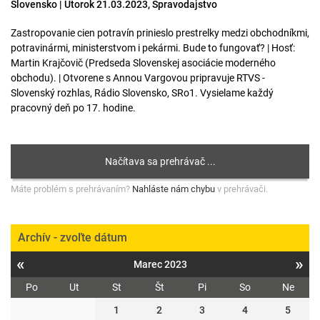
Slovensko | Utorok 21.03.2023, Spravodajstvo
Zastropovanie cien potravín prinieslo prestrelky medzi obchodníkmi,
potravinármi, ministerstvom i pekármi. Bude to fungovať? | Hosť:
Martin Krajčovič (Predseda Slovenskej asociácie moderného
obchodu). | Otvorene s Annou Vargovou pripravuje RTVS -
Slovenský rozhlas, Rádio Slovensko, SRo1. Vysielame každý
pracovný deň po 17. hodine.
Máte problém s prehrávaním?
Nahláste nám chybu
v prehrávači.
Archív - zvoľte dátum
«
»
Marec 2023
Po
Ut
St
Št
Pi
So
Ne
1
2
3
4
5