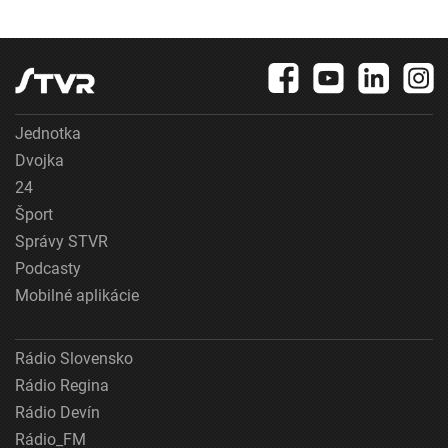
Jednotka
Dvojka
24
Šport
Správy STVR
Podcasty
Mobilné aplikácie
Rádio Slovensko
Rádio Regina
Rádio Devín
Rádio_FM