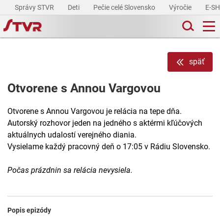
Správy STVR
Deti
Pečie celé Slovensko
Výročie
E-S
späť
Otvorene s Annou Vargovou
Otvorene s Annou Vargovou je relácia na tepe dňa.
Autorský rozhovor jeden na jedného s aktérmi kľúčových
aktuálnych udalostí verejného diania.
Vysielame každý pracovný deň o 17:05 v Rádiu Slovensko.
Počas prázdnin sa relácia nevysiela.
Popis epizódy