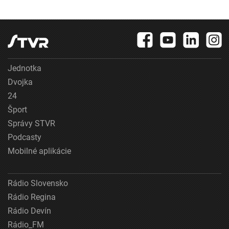
Jednotka
Dvojka
24
Šport
Správy STVR
Podcasty
Mobilné aplikácie
Rádio Slovensko
Rádio Regina
Rádio Devín
Rádio_FM