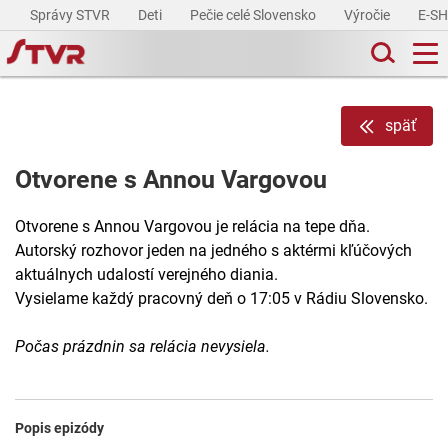
Správy STVR
Deti
Pečie celé Slovensko
Výročie
E-S
späť
Otvorene s Annou Vargovou
Otvorene s Annou Vargovou je relácia na tepe dňa.
Autorský rozhovor jeden na jedného s aktérmi kľúčových
aktuálnych udalostí verejného diania.
Vysielame každý pracovný deň o 17:05 v Rádiu Slovensko.
Počas prázdnin sa relácia nevysiela.
Popis epizódy