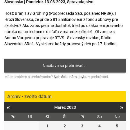
Slovensko | Pondelok 13.03.2023, Spravodajstvo
Hosť: Branislav Gröhling (Podpredseda SaS, poslanec NRSR). |
Hrozí Slovensku, že príde o 815 miliónov eur z fondu obnovy pre
školstvo? Ako zabezpečíme dostatok tried po uzákonení právneho
nároku na umiestnenie dieťaťa v materskej škole? | Otvorene s
Annou Vargovou pripravuje RTVS - Slovenský rozhlas, Rádio
Slovensko, SRo1. Vysielame každý pracovný deň po 17. hodine.
Máte problém s prehrávaním?
Nahláste nám chybu
v prehrávači.
Archív - zvoľte dátum
«
»
Marec 2023
Po
Ut
St
Št
Pi
So
Ne
1
2
3
4
5