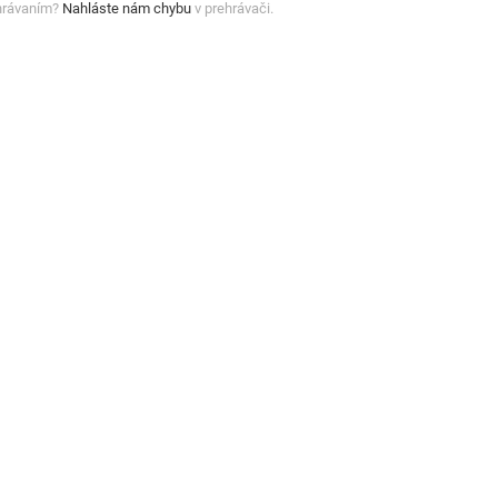
hrávaním?
Nahláste nám chybu
v prehrávači.