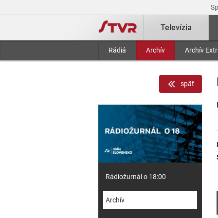
S
Televízia
Rádiá
Archív
Archív Ext
späť
Rádiožurnál o 18:00
Archív