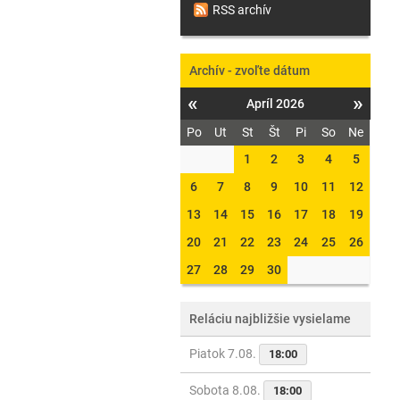
RSS archív
Archív - zvoľte dátum
«
»
Apríl 2026
Po
Ut
St
Št
Pi
So
Ne
1
2
3
4
5
6
7
8
9
10
11
12
13
14
15
16
17
18
19
20
21
22
23
24
25
26
27
28
29
30
Reláciu najbližšie vysielame
Piatok 7.08.
18:00
Sobota 8.08.
18:00