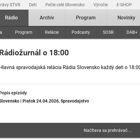
právy STVR
Deti
Pečie celé Slovensko
Výročie
E-SHOP
Rádio
Archív
Program
Novinky
ra
Program
Relácie
Podcasty
SOSR
DAB+
Rádiožurnál o 18:00
Hlavná spravodajská relácia Rádia Slovensko každý deň o 18:0
Popis epizódy
Slovensko | Piatok 24.04.2026, Spravodajstvo