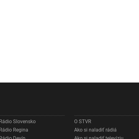
Rádio Slovensko
O STVR
Rádio Regina
Ako si naladiť rádiá
Rádio Devín
Ako si naladiť televíziu