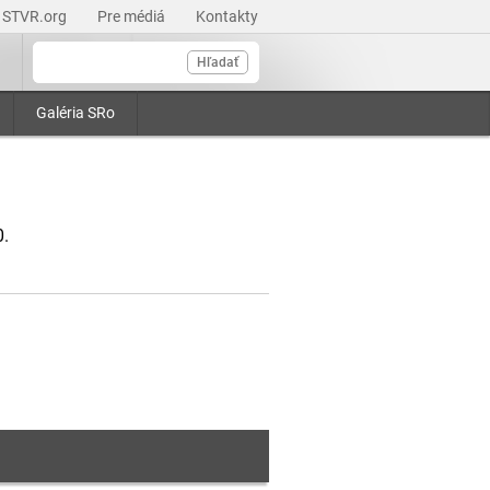
STVR.org
Pre médiá
Kontakty
Hľadať
Galéria SRo
0.