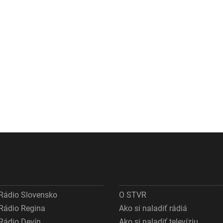
Rádio Slovensko
O STVR
Rádio Regina
Ako si naladiť rádiá
Rádio Devín
Ako si naladiť televíziu