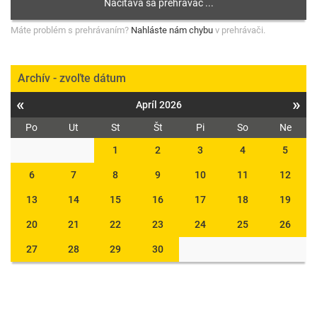
Máte problém s prehrávaním?
Nahláste nám chybu
v prehrávači.
Archív - zvoľte dátum
«
»
Apríl 2026
Po
Ut
St
Št
Pi
So
Ne
1
2
3
4
5
6
7
8
9
10
11
12
13
14
15
16
17
18
19
20
21
22
23
24
25
26
27
28
29
30