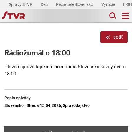
Správy STVR
Deti
Pečie celé Slovensko
Výročie
E-S
späť
Rádiožurnál o 18:00
Hlavná spravodajská relácia Rádia Slovensko každý deň o
18:00.
Popis epizódy
Slovensko | Streda 15.04.2026, Spravodajstvo