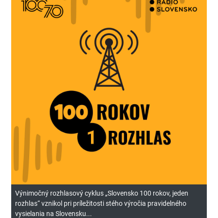
Výnimočný rozhlasový cyklus „Slovensko 100 rokov, jeden
rozhlas“ vznikol pri príležitosti stého výročia pravidelného
vysielania na Slovensku...