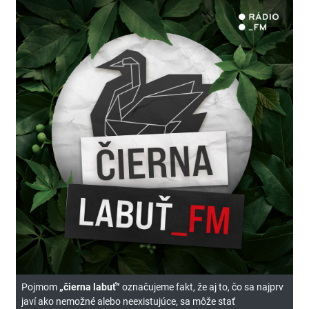
Pojmom
„čierna labuť“
označujeme fakt, že aj to, čo sa najprv
javí ako nemožné alebo neexistujúce, sa môže stať