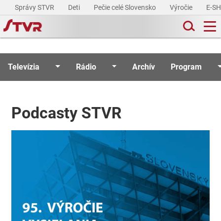
Správy STVR
Deti
Pečie celé Slovensko
Výročie
E-S
Televízia
Rádio
Archív
Program
Podcasty STVR