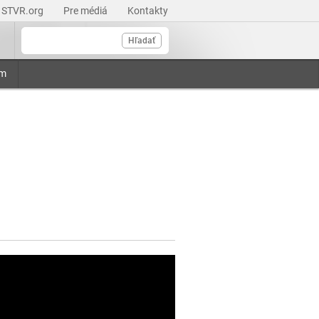
STVR.org
Pre médiá
Kontakty
Hľadať
am