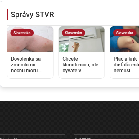
Správy STVR
Slovensko
Slovensko
Slovensko
Dovolenka sa
Chcete
Plač a krik
zmenila na
klimatizáciu, ale
dieťaťa ešt
nočnú moru.
bývate v
nemusí
Namiesto
bytovke?
znamenať 
oddychu prišli
Rozhodnutie
zranenie. V
štípance,
vlastníka
takom príp
neporiadok a
nestačí,
pomôže no
podozrenie na
potrebný je aj
zdravotníc
ploštice
súhlas susedov
linka