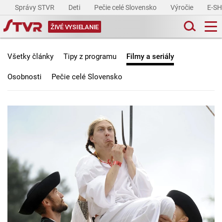
Správy STVR
Deti
Pečie celé Slovensko
Výročie
E-S
ŽIVÉ VYSIELANIE
Všetky články
Tipy z programu
Filmy a seriály
Osobnosti
Pečie celé Slovensko