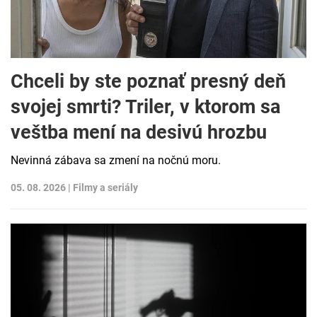
Chceli by ste poznať presný deň
svojej smrti? Triler, v ktorom sa
veštba mení na desivú hrozbu
Nevinná zábava sa zmení na nočnú moru.
05. 08. 2026 |
Filmy a seriály