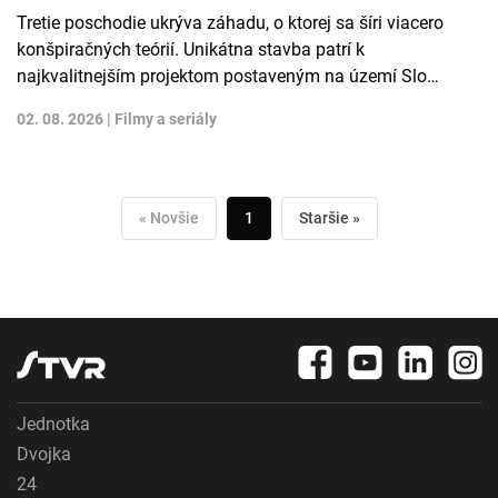
Tretie poschodie ukrýva záhadu, o ktorej sa šíri viacero
konšpiračných teórií. Unikátna stavba patrí k
najkvalitnejším projektom postaveným na území Slo…
02. 08. 2026 |
Filmy a seriály
« Novšie
1
Staršie »
Jednotka
Dvojka
24