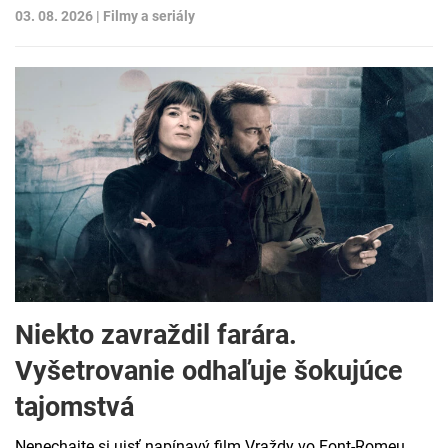
03. 08. 2026 |
Filmy a seriály
Niekto zavraždil farára.
Vyšetrovanie odhaľuje šokujúce
tajomstvá
Nenechajte si ujsť napínavý film Vraždy vo Font-Romeu.