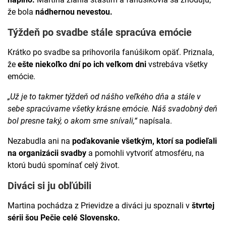
že bola
nádhernou nevestou.
Týždeň po svadbe stále spracúva emócie
Krátko po svadbe sa prihovorila fanúšikom opäť. Priznala,
že
ešte niekoľko dní po ich veľkom dni
vstrebáva všetky
emócie.
„Už je to takmer týždeň od nášho veľkého dňa a stále v
sebe spracúvame všetky krásne emócie. Náš svadobný deň
bol presne taký, o akom sme snívali,“
napísala.
Nezabudla ani na
poďakovanie všetkým, ktorí sa podieľali
na organizácii svadby
a pomohli vytvoriť atmosféru, na
ktorú budú spomínať celý život.
Diváci si ju obľúbili
Martina pochádza z Prievidze a diváci ju spoznali v
štvrtej
sérii šou Pečie celé Slovensko.