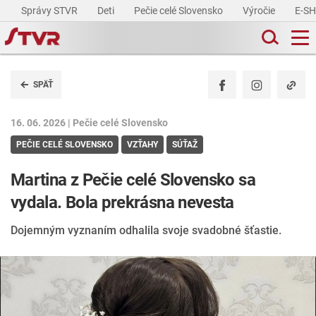
Správy STVR
Deti
Pečie celé Slovensko
Výročie
E-S
SPÄŤ
16. 06. 2026 |
Pečie celé Slovensko
PEČIE CELÉ SLOVENSKO
VZŤAHY
SÚŤAŽ
Martina z Pečie celé Slovensko sa
vydala. Bola prekrásna nevesta
Dojemným vyznaním odhalila svoje svadobné šťastie.