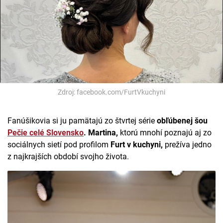
Zdroj: facebook.com/FurtVkuchyni
Fanúšikovia si ju pamätajú zo štvrtej série
obľúbenej šou
Pečie celé Slovensko
. Martina,
ktorú mnohí poznajú aj zo
sociálnych sietí pod profilom
Furt v kuchyni,
prežíva jedno
z najkrajších období svojho života.