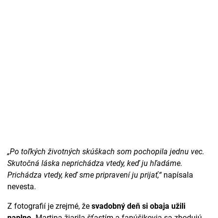
„Po toľkých životných skúškach som pochopila jednu vec.
Skutočná láska neprichádza vtedy, keď ju hľadáme.
Prichádza vtedy, keď sme pripravení ju prijať,“
napísala
nevesta.
Z fotografií je zrejmé, že
svadobný deň si obaja užili
naplno.
Martina žiarila šťastím a fanúšikovia sa zhodujú,