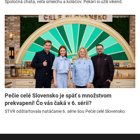
Spoločná chata, veľa smiechu a koláčov. Pekári si užili víkend.
Pečie celé Slovensko je späť s množstvom
prekvapení! Čo vás čaká v 6. sérii?
STVR odštartovala natáčanie 6. série šou Pečie celé Slovensko.