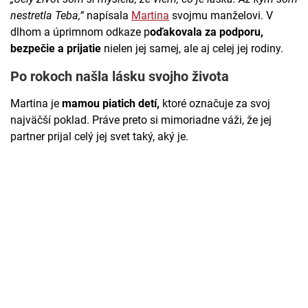
nestretla Teba,“
napísala
Martina
svojmu manželovi. V
dlhom a úprimnom odkaze p
oďakovala za podporu,
bezpečie a prijatie
nielen jej samej, ale aj celej jej rodiny.
Po rokoch našla lásku svojho života
Martina je
mamou piatich detí,
ktoré označuje za svoj
najväčší poklad. Práve preto si mimoriadne váži, že jej
partner prijal celý jej svet taký, aký je.