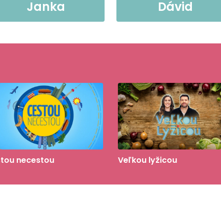
Janka
Dávid
tou necestou
Veľkou lyžicou