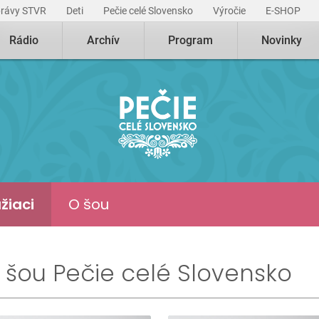
právy STVR
Deti
Pečie celé Slovensko
Výročie
E-SHOP
Rádio
Archív
Program
Novinky
žiaci
O šou
ii šou Pečie celé Slovensko