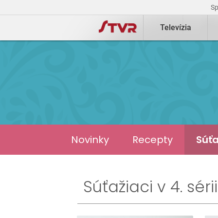
S
Televízia
Novinky
Recepty
Súťa
Súťažiaci v 4. sér