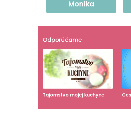
Monika
Odporúčame
Tajomstvo mojej kuchyne
Ces