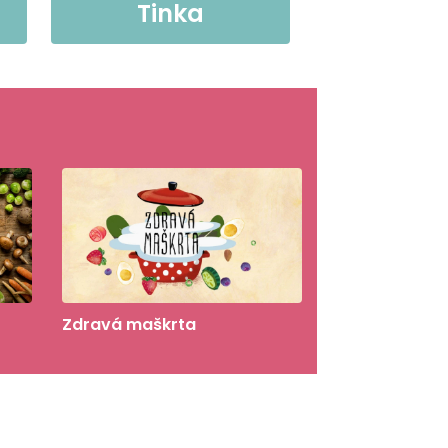
Tinka
Zdravá maškrta