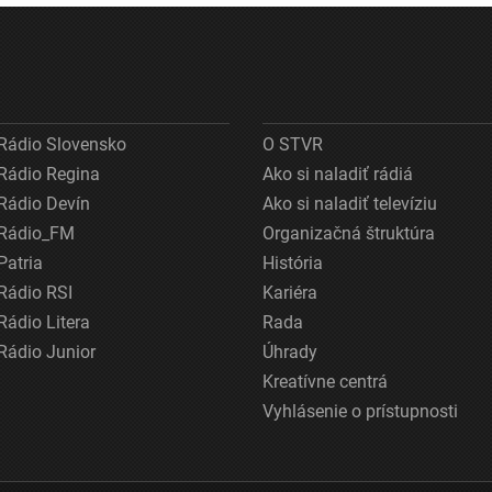
Rádio Slovensko
O STVR
Rádio Regina
Ako si naladiť rádiá
Rádio Devín
Ako si naladiť televíziu
Rádio_FM
Organizačná štruktúra
Patria
História
Rádio RSI
Kariéra
Rádio Litera
Rada
Rádio Junior
Úhrady
Kreatívne centrá
Vyhlásenie o prístupnosti