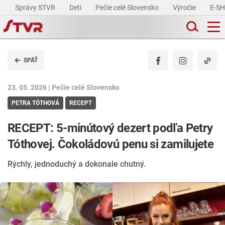
Správy STVR
Deti
Pečie celé Slovensko
Výročie
E-S
SPÄŤ
23. 05. 2026 |
Pečie celé Slovensko
PETRA TÓTHOVÁ
RECEPT
RECEPT: 5-minútový dezert podľa Petry
Tóthovej. Čokoládovú penu si zamilujete
Rýchly, jednoduchý a dokonale chutný.