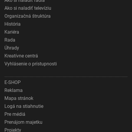
Ako si naladiť rádiá
Ako si naladiť televíziu
Organizačná štruktúra
História
Kariéra
Rada
Úhrady
Kreatívne centrá
Vyhlásenie o prístupnosti
E-SHOP
Reklama
Mapa stránok
Logá na stiahnutie
Pre médiá
Prenájom majetku
Projekty