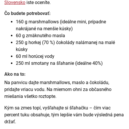
Slovensko
iste oceníte.
Čo budete potrebovať:
160 g marshmallows (ideálne mini, prípadne
nakrájané na menšie kúsky)
60 g zmäknutého masla
250 g horkej (70 %) čokolády nalámanej na malé
kúsky
60 ml horúcej vody
250 ml smotany na šľahanie (ideálne 40%)
Ako na to:
Na panvicu dajte marshmallows, maslo a čokoládu,
pridajte vriacu vodu. Na miernom ohni za občasného
miešania všetko roztopte.
Kým sa zmes topí, vyšľahajte si šľahačku – čím viac
percent tuku obsahuje, tým lepšie vám bude výsledná pena
držať.