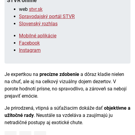
STVR online
web
stvr.sk
Spravodajský portál STVR
Slovenský rozhlas
Mobilné aplikácie
Facebook
Instagram
Je expertkou na
precízne zdobenie
a dôraz kladie nielen
na chuť, ale aj na celkový vizuálny dojem dezertov. V
porote hodnotí prísne, no spravodlivo, a zároveň sa nebojí
prejaviť emócie.
Je prirodzená, vtipná a súťažiacim dokáže dať
objektívne a
užitočné rady
. Neustále sa vzdeláva a zaujímajú ju
netradičné postupy aj exotické chute.