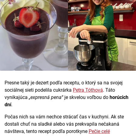
Presne taký je dezert podľa receptu, o ktorý sa na svojej
sociálnej sieti podelila cukrárka
Petra Tóthová
. Táto
vynikajúca
„expresná pena“
je skvelou voľbou do
horúcich
dní
.
Počas nich sa vám nechce strácať čas v kuchyni. Ak ste
dostali chuť na sladké alebo vás prekvapila nečakaná
návšteva, tento recept podľa porotkyne
Pečie celé