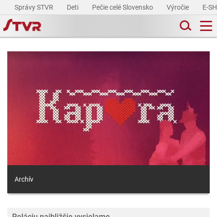
Správy STVR
Deti
Pečie celé Slovensko
Výročie
E-S
Archív
Reláciu najbližšie vysielame