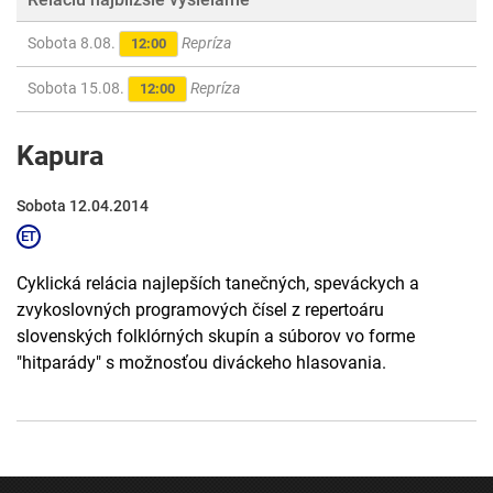
Sobota 8.08.
Repríza
12:00
Sobota 15.08.
Repríza
12:00
Kapura
Sobota 12.04.2014
Cyklická relácia najlepších tanečných, speváckych a
zvykoslovných programových čísel z repertoáru
slovenských folklórných skupín a súborov vo forme
"hitparády" s možnosťou diváckeho hlasovania.