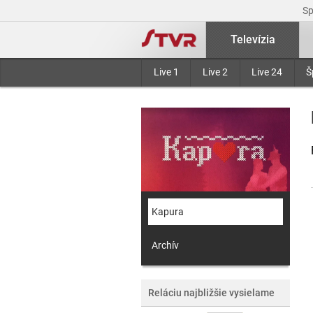
S
Televízia
Live 1
Live 2
Live 24
Š
Kapura
Archív
Reláciu najbližšie vysielame