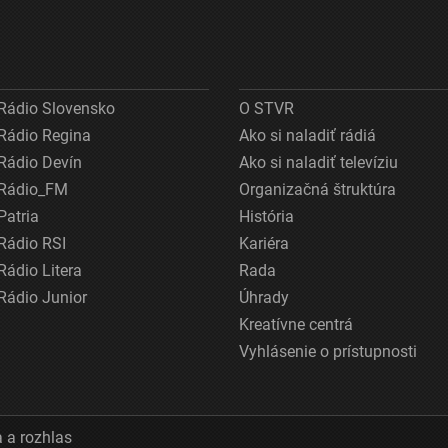
Rádio Slovensko
O STVR
Rádio Regina
Ako si naladiť rádiá
Rádio Devín
Ako si naladiť televíziu
Rádio_FM
Organizačná štruktúra
Patria
História
Rádio RSI
Kariéra
Rádio Litera
Rada
Rádio Junior
Úhrady
Kreatívne centrá
Vyhlásenie o prístupnosti
 a rozhlas