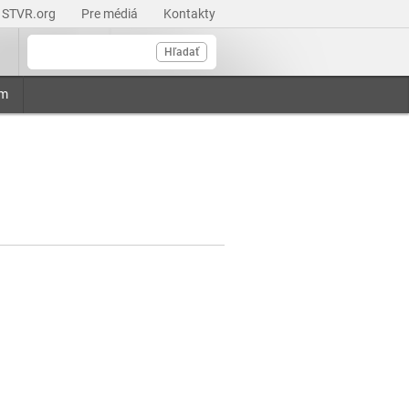
STVR.org
Pre médiá
Kontakty
Hľadať
am