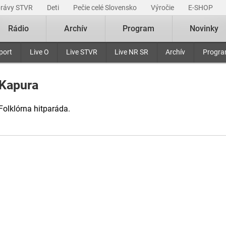
právy STVR
Deti
Pečie celé Slovensko
Výročie
E-SHOP
Rádio
Archív
Program
Novinky
port
Live O
Live STVR
Live NR SR
Archív
Progr
Kapura
Folklórna hitparáda.