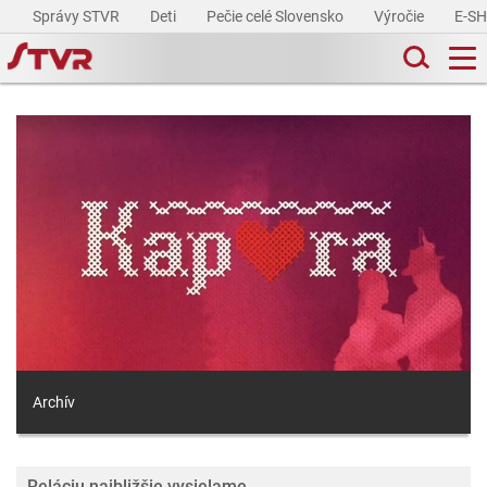
Správy STVR
Deti
Pečie celé Slovensko
Výročie
E-S
Archív
Reláciu najbližšie vysielame