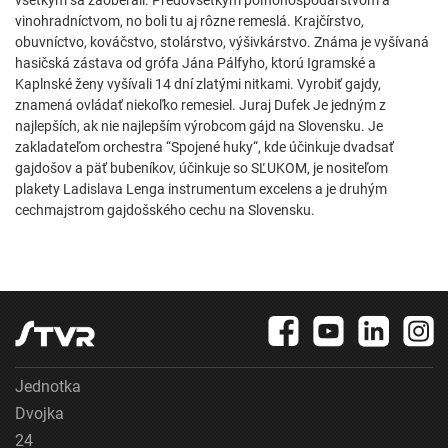
všetkým sa zaoberali. Predovšetkým poľnohospodárstvom a
vinohradníctvom, no boli tu aj rôzne remeslá. Krajčírstvo,
obuvníctvo, kováčstvo, stolárstvo, výšivkárstvo. Známa je vyšívaná
hasičská zástava od grófa Jána Pálfyho, ktorú Igramské a
Kaplnské ženy vyšívali 14 dní zlatými nitkami. Vyrobiť gajdy,
znamená ovládať niekoľko remesiel. Juraj Dufek Je jedným z
najlepších, ak nie najlepším výrobcom gájd na Slovensku. Je
zakladateľom orchestra “Spojené huky“, kde účinkuje dvadsať
gajdošov a päť bubeníkov, účinkuje so SĽUKOM, je nositeľom
plakety Ladislava Lenga instrumentum excelens a je druhým
cechmajstrom gajdošského cechu na Slovensku.
Jednotka
Dvojka
24