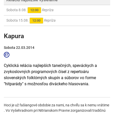
Sobota 8.08.
Repríza
12:00
Sobota 15.08.
Repríza
12:00
Kapura
Sobota 22.03.2014
Cyklická relácia najlepších tanečných, speváckych a
zvykoslovných programových čísel z repertoáru
slovenských folklórných skupín a súborov vo forme
"hitparády" s možnosťou diváckeho hlasovania.
Hoci je už fašiangové obdobie za nami, na chvíľu sa k nemu vrátime
. Vo Vyšehradnom pri Nitrianskom Pravne zorganizovali tradičnú