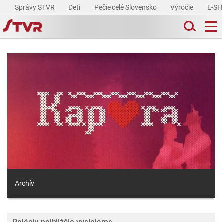
Správy STVR
Deti
Pečie celé Slovensko
Výročie
E-S
Archív
Reláciu najbližšie vysielame