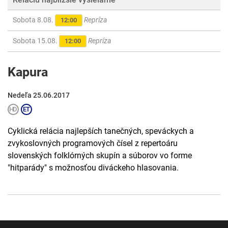
Sobota 8.08.
Repríza
12:00
Sobota 15.08.
Repríza
12:00
Kapura
Nedeľa 25.06.2017
Cyklická relácia najlepších tanečných, speváckych a
zvykoslovných programových čísel z repertoáru
slovenských folklórných skupín a súborov vo forme
"hitparády" s možnosťou diváckeho hlasovania.