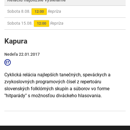
Sobota 8.08.
Repríza
12:00
Sobota 15.08.
Repríza
12:00
Kapura
Nedeľa 22.01.2017
Cyklická relácia najlepších tanečných, speváckych a
zvykoslovných programových čísel z repertoáru
slovenských folklórných skupín a súborov vo forme
"hitparády" s možnosťou diváckeho hlasovania.