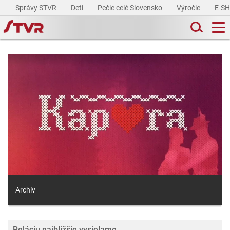
Správy STVR
Deti
Pečie celé Slovensko
Výročie
E-S
Archív
Reláciu najbližšie vysielame