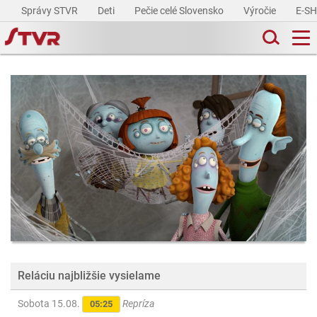
Správy STVR
Deti
Pečie celé Slovensko
Výročie
E-S
Reláciu najbližšie vysielame
Sobota 15.08.
Repríza
05:25