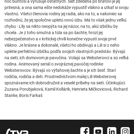
noc buntoší a vyrušuje ostatných. Sieť zdedená po bratovi je jej
pritesná, a ona sama ešte nedokáže vypustiť vlákno a utkať si svoju
vlastnú. Všetci členovia rodiny jej radia, ako na to, a nakoniec sa
rozhodnú, že jej spoločne upletú novú izbu. Má to však jednu veľkú
chybu - Lily sa nikto neopýta na jej názor, na to, akú izbičku by
chcela. Je z toho smutná a túla sa po šachte, hrozí jej
nebezpečenstvo a v kritickej chvíli konečne vypustí svoje prvé
vlákno. Je krásne a dokonalé, všetci ho obdivujú a Lili si z neho
upletie perfektnú izbičku podľa svojich vlastných predstáv. Bývajú
na sieti, ich domovom je pavučina. Volajú sa Websterovci a sú veľká
rodina. Animovaný seriál o svojráznej pavúčej rodinke
Websterovcov. Bývajú vo výťahovej šachte a je ich šesť. Starí
rodičia, rodičia a deti. Prostredníctvom malej Lili Websterovej
spoznávame ich dobrodružné a veselé príbehy na sieti. Účinkujúci:
Zuzana Porubjaková, Kamil Kollárik, Henrieta Mičkovicová, Richard
Stanke, Boris Farkaš