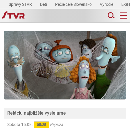
Správy STVR
Deti
Pečie celé Slovensko
Výročie
E-S
Reláciu najbližšie vysielame
Sobota 15.08.
Repríza
05:25