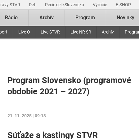
právy STVR
Deti
Pečie celé Slovensko
Výročie
E-SHOP
Rádio
Archív
Program
Novinky
port
Live O
Live STVR
Live NR SR
Archív
Progr
Program Slovensko (programové
obdobie 2021 – 2027)
21. 11. 2025 | 09:13
Súťaže a kastingy STVR