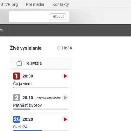
STVR.org
Pre médiá
Kontakty
Hľadať
am
Živé vysielanie
18:34
Televízia
20:30
Čo ja viem
20:10
Nevysielame online
Pätnásť životov
20:20
Svet :24