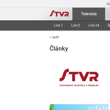
S
Televízia
Live 1
Live 2
Live 24
Š
«
späť
Články