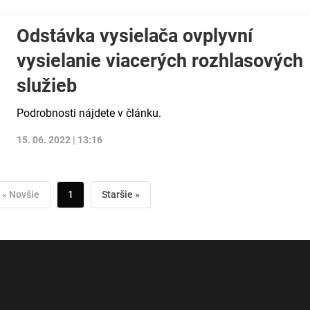
Odstávka vysielača ovplyvní
vysielanie viacerých rozhlasových
služieb
Podrobnosti nájdete v článku.
15. 06. 2022 | 13:16
« Novšie
1
Staršie »