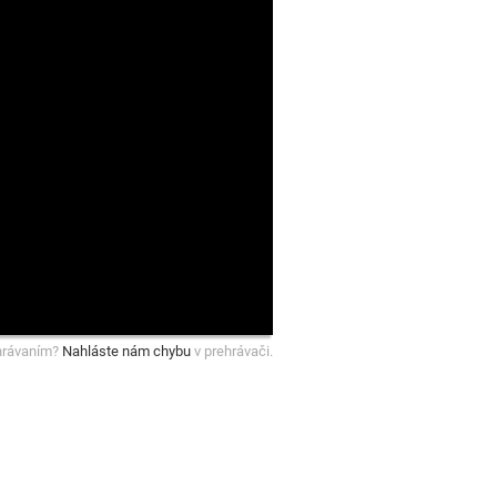
hrávaním?
Nahláste nám chybu
v prehrávači.