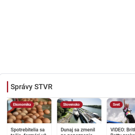
Správy STVR
Ekonomika
Slovensko
Svet
Spotrebitelia sa
Dunaj sa zmenil
VIDEO: Brit