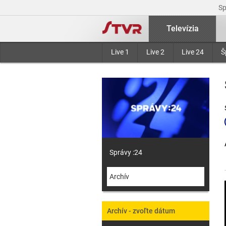
S
Televízia
Live 1
Live 2
Live 24
Š
Správy :24
Archív
Archív - zvoľte dátum