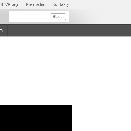
STVR.org
Pre médiá
Kontakty
Hľadať
am