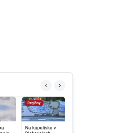
Regióny
ka
Na kúpalisku v