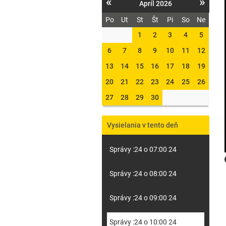
«
»
Apríl 2026
Po
Ut
St
Št
Pi
So
Ne
1
2
3
4
5
6
7
8
9
10
11
12
13
14
15
16
17
18
19
20
21
22
23
24
25
26
27
28
29
30
Vysielania v tento deň
Správy :24 o 07:00 24
Správy :24 o 08:00 24
Správy :24 o 09:00 24
Správy :24 o 10:00 24