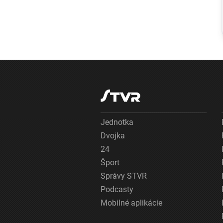
Streda utŕžila v
holandskom
Twente debakel,
v domácej
odvete sa bude
pokúšať o
nemožné
Jednotka
Dvojka
24
Šport
Správy STVR
Podcasty
Mobilné aplikácie