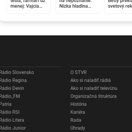
tešia, farmári už
na nepoznanie.
Betty prek
menej: Vajcia
Nízka hladina
svetový rek
zlacneli na
blokuje lode a
V 97 rokoc
niekoľkoročné
zvyšuje náklady
stala najst
minimum
na prepravu
ženou, kto
kráčala po 
lietadla
Rádio Slovensko
O STVR
Rádio Regina
Ako si naladiť rádiá
Rádio Devín
Ako si naladiť televíziu
Rádio_FM
Organizačná štruktúra
Patria
História
Rádio RSI
Kariéra
Rádio Litera
Rada
Rádio Junior
Úhrady