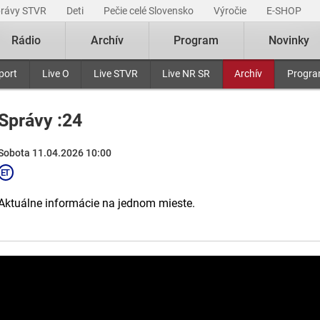
právy STVR
Deti
Pečie celé Slovensko
Výročie
E-SHOP
Rádio
Archív
Program
Novinky
port
Live O
Live STVR
Live NR SR
Archív
Progr
Správy :24
Sobota 11.04.2026 10:00
Aktuálne informácie na jednom mieste.