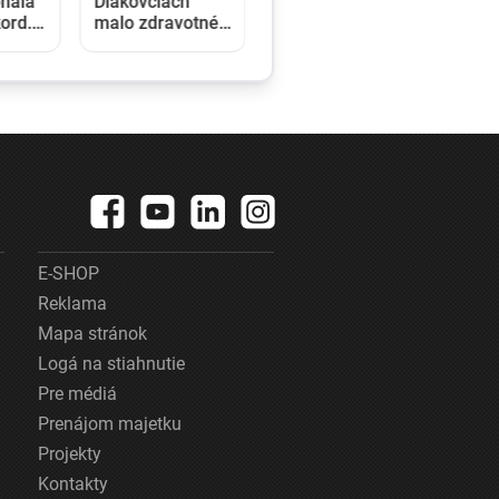
onala
Diakovciach
ord.
malo zdravotné
h sa
ťažkosti 16 ľudí,
aršou
osem ich
rá
skončilo v
krídle
nemocnici
E-SHOP
Reklama
Mapa stránok
Logá na stiahnutie
Pre médiá
Prenájom majetku
Projekty
Kontakty