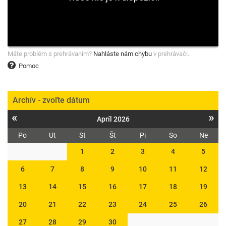
Máte problém s prehrávaním?
Nahláste nám chybu
v prehrávači.
Pomoc
Archív - zvoľte dátum
«
»
Apríl 2026
Po
Ut
St
Št
Pi
So
Ne
1
2
3
4
5
6
7
8
9
10
11
12
13
14
15
16
17
18
19
20
21
22
23
24
25
26
27
28
29
30