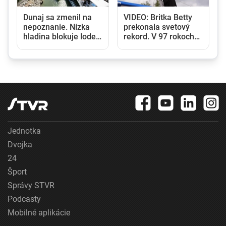
,
Dunaj sa zmenil na
VIDEO: Britka Betty
nepoznanie. Nízka
prekonala svetový
hladina blokuje lode a
rekord. V 97 rokoch
zvyšuje náklady na
sa stala najstaršou
prepravu
ženou, ktorá kráčala
po krídle lietadla
Jednotka
Dvojka
24
Šport
Správy STVR
Podcasty
Mobilné aplikácie