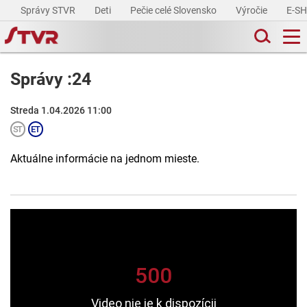
Správy STVR
Deti
Pečie celé Slovensko
Výročie
E-S
Správy :24
Streda 1.04.2026 11:00
Aktuálne informácie na jednom mieste.