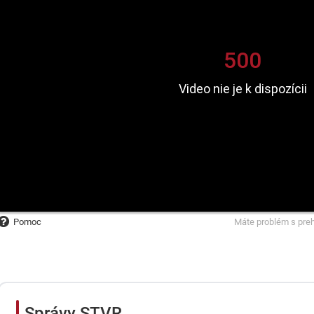
Pomoc
Máte problém s pre
Správy STVR