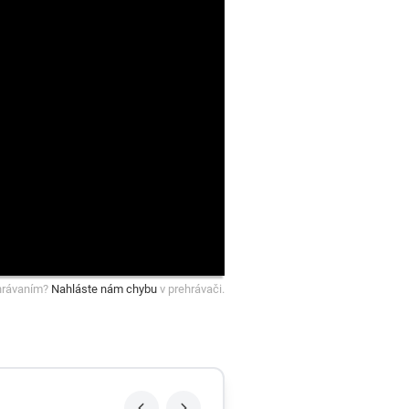
hrávaním?
Nahláste nám chybu
v prehrávači.