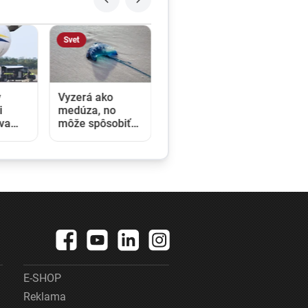
Svet
v
Vyzerá ako
i
medúza, no
va
môže spôsobiť
ľa
vážne zranenia.
 ide o
Mechúrovka
ok na
portugalská
zatvára pláže vo
úru
Francúzsku aj
Španielsku
E-SHOP
Reklama