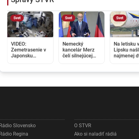
Svet
Svet
Svet
VIDEO:
Nemecký
Na letisku 
Zemetrasenie v
kancelár Merz
Lipsku našl
Japonsku
čelí silnejúcej
najmenej d
zastihlo lekárov
kritike pre
drony. Pod
uprostred
štátnickú
prokuratúry
operácie,
neschopnosť.
závažný út
pacienta chránili
Jeho dôvera v
nemeckú
vlastnými telami
udržanie
infraštrukt
jednotnosti klesá
Rádio Slovensko
O STVR
Rádio Regina
Ako si naladiť rádiá