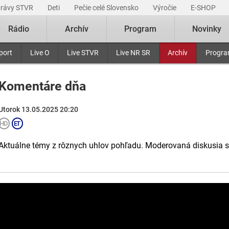
právy STVR
Deti
Pečie celé Slovensko
Výročie
E-SHOP
Rádio
Archív
Program
Novinky
port
Live O
Live STVR
Live NR SR
Archív
Progr
Komentáre dňa
Utorok 13.05.2025 20:20
Aktuálne témy z rôznych uhlov pohľadu. Moderovaná diskusia 