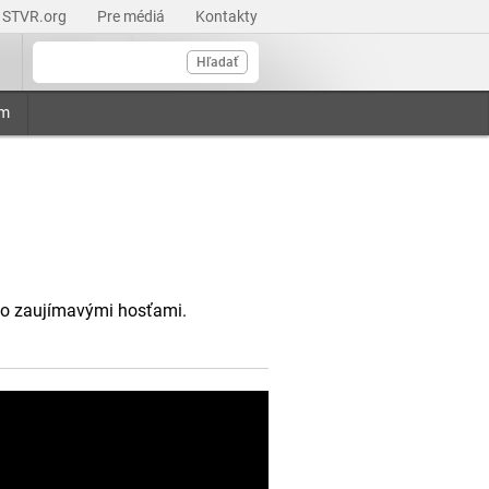
STVR.org
Pre médiá
Kontakty
Hľadať
am
so zaujímavými hosťami.