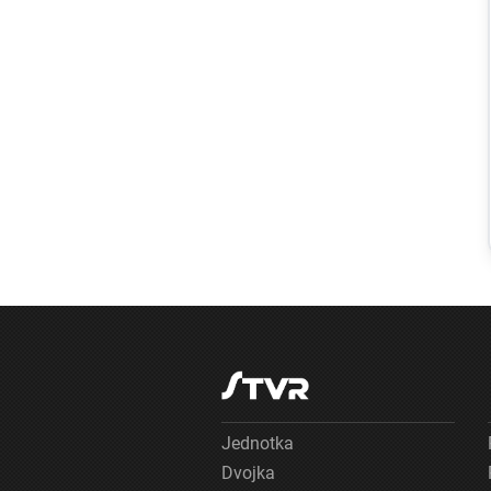
Regióny
Požiar v
Slovnafte: V
bratislavskej
rafinérii horel
uskladnený
ropný produkt,
príčiny vyšetrujú
Jednotka
Dvojka