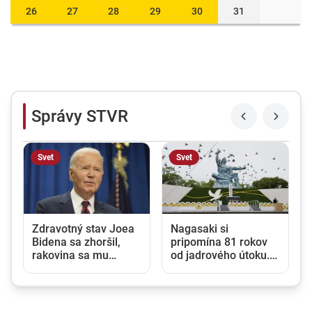
26
27
28
29
30
31
Správy STVR
Svet
Svet
Zdravotný stav Joea
Nagasaki si
Bidena sa zhoršil,
pripomína 81 rokov
rakovina sa mu
od jadrového útoku.
rozšírila do celého
Japonsko varuje pred
tela
rastúcim rizikom
jadrovej vojny