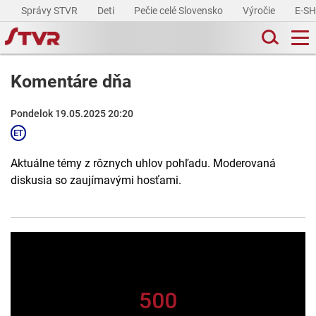
Správy STVR
Deti
Pečie celé Slovensko
Výročie
E-S
Komentáre dňa
Pondelok 19.05.2025 20:20
Aktuálne témy z rôznych uhlov pohľadu. Moderovaná
diskusia so zaujímavými hosťami.