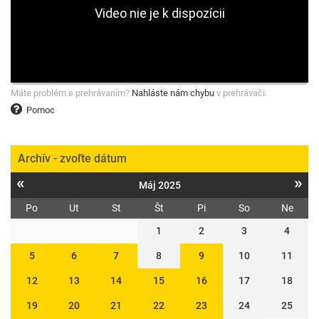
Máte problém s prehrávaním?
Nahláste nám chybu
v prehrávači.
Pomoc
Archív - zvoľte dátum
«
»
Máj 2025
Po
Ut
St
Št
Pi
So
Ne
1
2
3
4
5
6
7
8
9
10
11
12
13
14
15
16
17
18
19
20
21
22
23
24
25