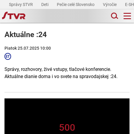
Správy STVR
Deti
Pečie celé Slovensko
Výročie
E-S
Aktuálne :24
Piatok 25.07.2025 10:00
Správy, rozhovory, živé vstupy, tlačové konferencie.
Aktuálne dianie doma i vo svete na spravodajskej :24.