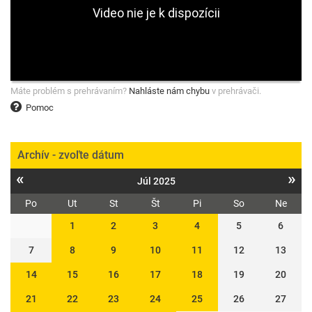
Máte problém s prehrávaním?
Nahláste nám chybu
v prehrávači.
Pomoc
Archív - zvoľte dátum
«
»
Júl 2025
Po
Ut
St
Št
Pi
So
Ne
1
2
3
4
5
6
7
8
9
10
11
12
13
14
15
16
17
18
19
20
21
22
23
24
25
26
27