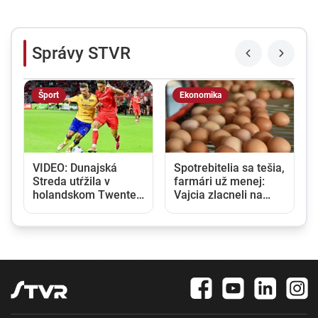
Správy STVR
Šport
Ekonomika
VIDEO: Dunajská
Spotrebitelia sa tešia,
Streda utŕžila v
farmári už menej:
6
holandskom Twente
Vajcia zlacneli na
debakel, v domácej
niekoľkoročné
odvete sa bude
minimum
pokúšať o nemožné