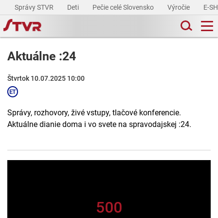
Správy STVR
Deti
Pečie celé Slovensko
Výročie
E-S
Aktuálne :24
Štvrtok 10.07.2025 10:00
Správy, rozhovory, živé vstupy, tlačové konferencie.
Aktuálne dianie doma i vo svete na spravodajskej :24.