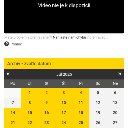
Máte problém s prehrávaním?
Nahláste nám chybu
v prehrávači.
Pomoc
Archív - zvoľte dátum
«
»
Júl 2025
Po
Ut
St
Št
Pi
So
Ne
1
2
3
4
5
6
7
8
9
10
11
12
13
14
15
16
17
18
19
20
21
22
23
24
25
26
27