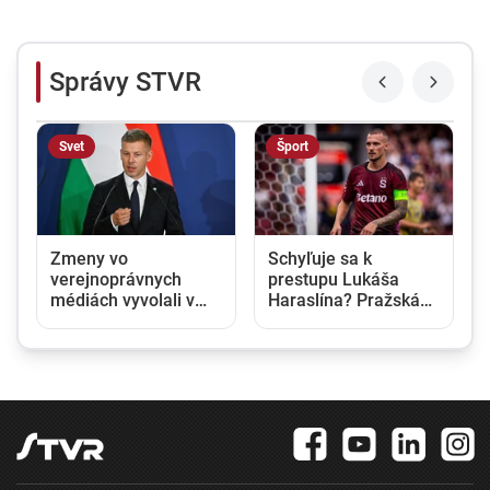
Správy STVR
Svet
Šport
Zmeny vo
Schyľuje sa k
verejnoprávnych
prestupu Lukáša
médiách vyvolali v
Haraslína? Pražská
Maďarsku veľkú
Sparta dostala
pozornosť. Čo sa
ponuku zo Saudskej
zmenilo po nástupe
Arábie
Pétera Magyara?