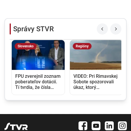
Správy STVR
Slovensko
Regióny
FPU zverejnil zoznam
VIDEO: Pri Rimavskej
poberateľov dotácií.
Sobote spozorovali
Tí tvrdia, že čísla
úkaz, ktorý
nesedia a fond sa
pripomínal tornádo.
ním snaží prekryť
Vidieť ho bolo na
škandály
kilometre