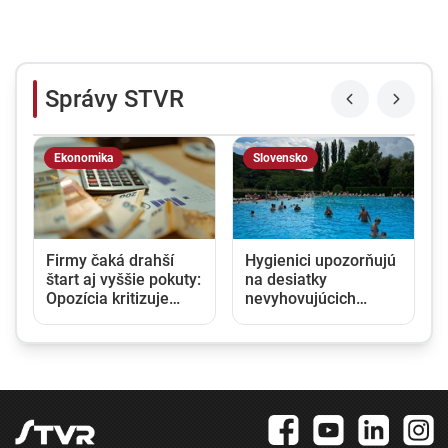
Správy STVR
Ekonomika
Slovensko
Firmy čaká drahší
Hygienici upozorňujú
štart aj vyššie pokuty:
na desiatky
Opozícia kritizuje
nevyhovujúcich
zmeny v obchodnom
kúpalísk. K najväčším
registri, rezort
hrozbám patria
spravodlivosti ich
mykóza a kožné
obhajuje
infekcie